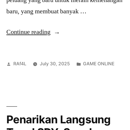
peluang yang baru untuk meraih kemenangan
baru, yang membuat banyak …
“Data
Continue reading
Macau
Terkini:
Posted
Posted
RAf4L
July 30, 2025
GAME ONLINE
Menyimpan
by
in
Catatan
Output
Togel”
Penarikan Langsung