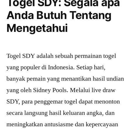
Togel SDY: Segala apa
Anda Butuh Tentang
Mengetahui
Togel SDY adalah sebuah permainan togel
yang populer di Indonesia. Setiap hari,
banyak pemain yang menantikan hasil undian
yang oleh Sidney Pools. Melalui live draw
SDY, para penggemar togel dapat menonton
secara langsung hasil keluaran angka, dan
meningkatkan antusiasme dan kepercayaan