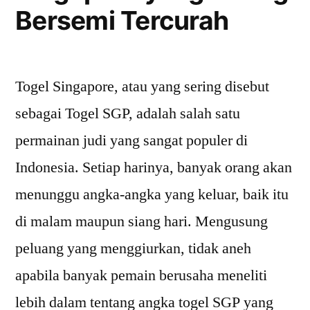
Bersemi Tercurah
Togel Singapore, atau yang sering disebut
sebagai Togel SGP, adalah salah satu
permainan judi yang sangat populer di
Indonesia. Setiap harinya, banyak orang akan
menunggu angka-angka yang keluar, baik itu
di malam maupun siang hari. Mengusung
peluang yang menggiurkan, tidak aneh
apabila banyak pemain berusaha meneliti
lebih dalam tentang angka togel SGP yang