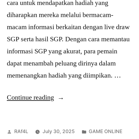
cara untuk mendapatkan hadiah yang
diharapkan mereka melalui bermacam-
macam informasi berkaitan dengan live draw
SGP serta hasil SGP. Dengan cara memantau
informasi SGP yang akurat, para pemain
dapat menambah peluang dirinya dalam
memenangkan hadiah yang diimpikan. …
“Misteri
Continue reading
SGP
Prize:
Posted
Posted
RAf4L
July 30, 2025
GAME ONLINE
Cara