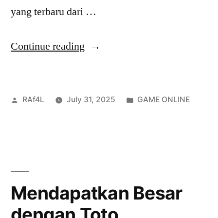
yang terbaru dari …
“HK
Continue reading
6D
Result:
Posted
Posted
RAf4L
July 31, 2025
GAME ONLINE
Dapatkan
by
in
Informasi
Terkini
Secara
Langsung”
Mendapatkan Besar
dengan Toto