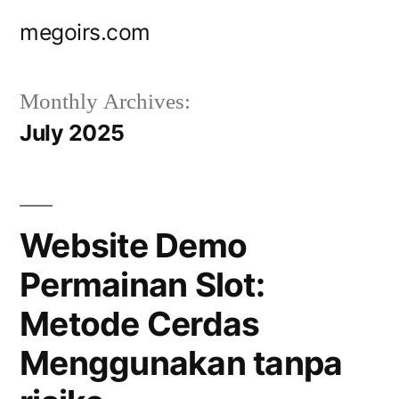
Skip
megoirs.com
to
content
Monthly Archives:
July 2025
Website Demo
Permainan Slot:
Metode Cerdas
Menggunakan tanpа