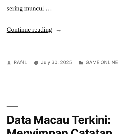
sering muncul …
“Mengungkap
Continue reading
Seluk-
beluk
Posted
Posted
RAf4L
July 30, 2025
GAME ONLINE
Digit
by
in
Lotere
Singapura
yang
Sering
Data Macau Terkini:
Bersemi
Menyimpan Catatan