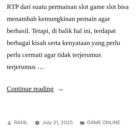
RTP dari suatu permainan slot game slot bisa
menambah kemungkinan pemain agar
berhasil. Tetapi, di balik hal ini, terdapat
berbagai kisah serta kenyataan yang perlu
perlu cermati agar tidak terjerumus
terjerumus …
“Kisah
Continue reading
dan
Kenyataan
Posted
Posted
RAf4L
July 31, 2025
GAME ONLINE
tentang
by
in
Return