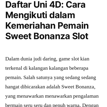
Daftar Uni 4D: Cara
Tentang
Mengikuti dalam
Mengetahui”
Kemeriahan Pemain
Sweet Bonanza Slot
Dalam dunia judi daring, game slot kian
terkenal di kalangan kalangan beberapa
pemain. Salah satunya yang sedang sedang
hangat dibicarakan adalah Sweet Bonanza,
yang menawarkan menawarkan pengalaman
bermain seru seru dan penuh warna. Dengan