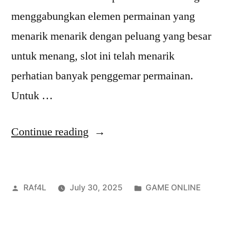
menggabungkan elemen permainan yang
menarik menarik dengan peluang yang besar
untuk menang, slot ini telah menarik
perhatian banyak penggemar permainan.
Untuk …
“Daftar
Continue reading
Uni
4D:
Posted
Posted
RAf4L
July 30, 2025
GAME ONLINE
Cara
by
in
Mengikuti