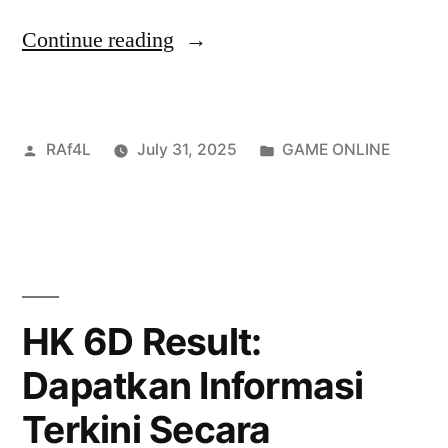
“Togel
Continue reading
SDY:
Perjalanan
Posted
Posted
RAf4L
July 31, 2025
GAME ONLINE
Menuju
by
in
Angka
Emas”
HK 6D Result:
Dapatkan Informasi
Terkini Secara