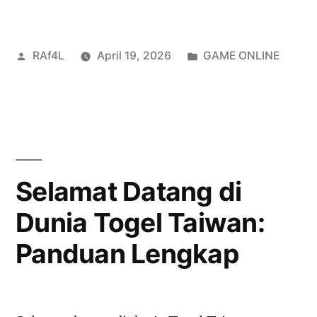
Datang
di
Posted
Posted
RAf4L
April 19, 2026
GAME ONLINE
Dunia
by
in
Togel
Taiwan:
Panduan
Lengkap”
Selamat Datang di
Dunia Togel Taiwan:
Panduan Lengkap