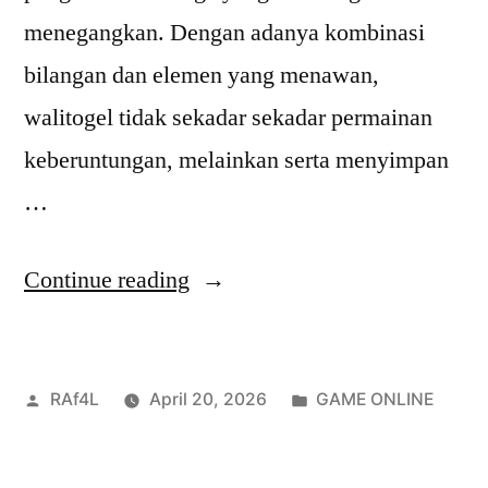
menegangkan. Dengan adanya kombinasi
bilangan dan elemen yang menawan,
walitogel tidak sekadar sekadar permainan
keberuntungan, melainkan serta menyimpan
…
“Topik
Continue reading
Menarik
dalam
Posted
Posted
RAf4L
April 20, 2026
GAME ONLINE
Permainan
by
in
Wali