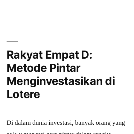
by
in
dalam
Teknologi
Digital”
Rakyat Empat D:
Metode Pintar
Menginvestasikan di
Lotere
Di dalam dunia investasi, banyak orang yang