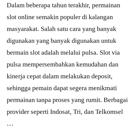
Dalam beberapa tahun terakhir, permainan
slot online semakin populer di kalangan
masyarakat. Salah satu cara yang banyak
digunakan yang banyak digunakan untuk
bermain slot adalah melalui pulsa. Slot via
pulsa mempersembahkan kemudahan dan
kinerja cepat dalam melakukan deposit,
sehingga pemain dapat segera menikmati
permainan tanpa proses yang rumit. Berbagai
provider seperti Indosat, Tri, dan Telkomsel
…