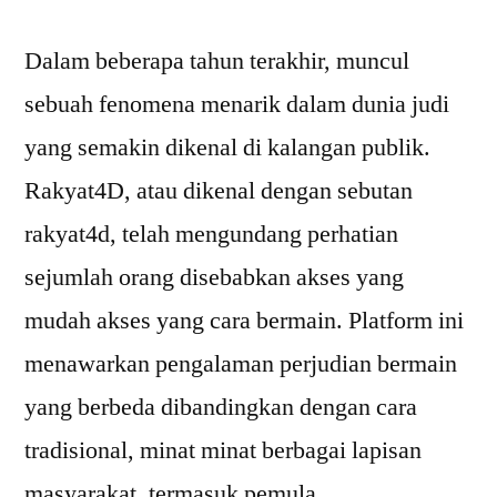
Dalam beberapa tahun terakhir, muncul
sebuah fenomena menarik dalam dunia judi
yang semakin dikenal di kalangan publik.
Rakyat4D, atau dikenal dengan sebutan
rakyat4d, telah mengundang perhatian
sejumlah orang disebabkan akses yang
mudah akses yang cara bermain. Platform ini
menawarkan pengalaman perjudian bermain
yang berbeda dibandingkan dengan cara
tradisional, minat minat berbagai lapisan
masyarakat, termasuk pemula …