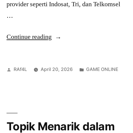
provider seperti Indosat, Tri, dan Telkomsel
…
“Bermain
Continue reading
game
Permainan
Posted
Posted
RAf4L
April 20, 2026
GAME ONLINE
Slot
by
in
Melalui
Pulsa:
Pelajari
Metode
Topik Menarik dalam
dan