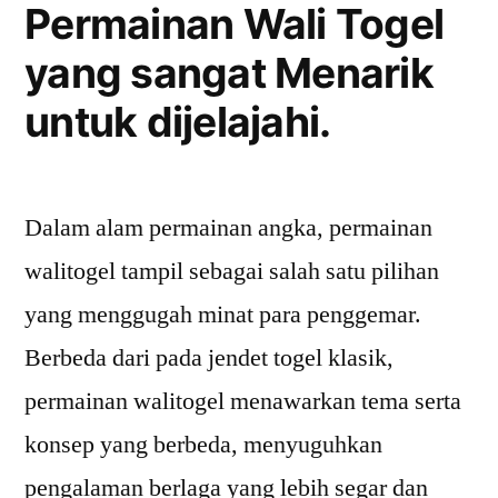
Permainan Wali Togel
Manfaatnya”
yang sangat Menarik
untuk dijelajahi.
Dalam alam permainan angka, permainan
walitogel tampil sebagai salah satu pilihan
yang menggugah minat para penggemar.
Berbeda dari pada jendet togel klasik,
permainan walitogel menawarkan tema serta
konsep yang berbeda, menyuguhkan
pengalaman berlaga yang lebih segar dan