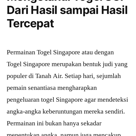
Dari Hasil sampai Hasil
Tercepat
Permainan Togel Singapore atau dengan
Togel Singapore merupakan bentuk judi yang
populer di Tanah Air. Setiap hari, sejumlah
pemain senantiasa mengharapkan
pengeluaran togel Singapore agar mendeteksi
angka-angka keberuntungan mereka sendiri.
Permainan ini bukan hanya sekadar
menentukan angka, namun juga mencakup