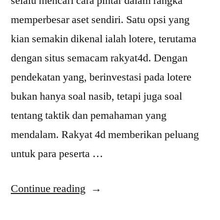
selalu mencari cara pintar dalam rangka
memperbesar aset sendiri. Satu opsi yang
kian semakin dikenal ialah lotere, terutama
dengan situs semacam rakyat4d. Dengan
pendekatan yang, berinvestasi pada lotere
bukan hanya soal nasib, tetapi juga soal
tentang taktik dan pemahaman yang
mendalam. Rakyat 4d memberikan peluang
untuk para peserta …
“Rakyat
Continue reading
Empat