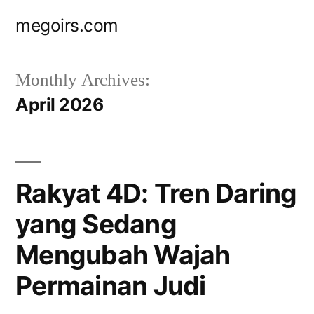
Skip
megoirs.com
to
content
Monthly Archives:
April 2026
Rakyat 4D: Tren Daring
yang Sedang
Mengubah Wajah
Permainan Judi