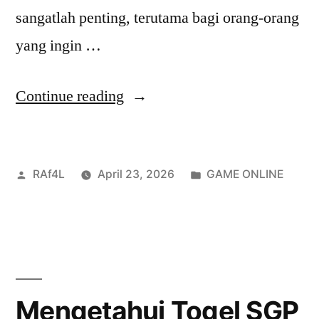
sangatlah penting, terutama bagi orang-orang
yang ingin …
“Panduan
Continue reading
Completo
para
Posted
Posted
RAf4L
April 23, 2026
GAME ONLINE
Pecinta
by
in
Togel”
Mengetahui Togel SGP