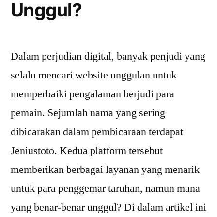
Unggul?
Dalam perjudian digital, banyak penjudi yang
selalu mencari website unggulan untuk
memperbaiki pengalaman berjudi para
pemain. Sejumlah nama yang sering
dibicarakan dalam pembicaraan terdapat
Jeniustoto. Kedua platform tersebut
memberikan berbagai layanan yang menarik
untuk para penggemar taruhan, namun mana
yang benar-benar unggul? Di dalam artikel ini