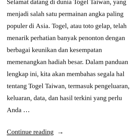
Selamat datang di dunia Togel Taiwan, yang
menjadi salah satu permainan angka paling
populer di Asia. Togel, atau toto gelap, telah
menarik perhatian banyak penonton dengan
berbagai keunikan dan kesempatan
memenangkan hadiah besar. Dalam panduan
lengkap ini, kita akan membahas segala hal
tentang Togel Taiwan, termasuk pengeluaran,
keluaran, data, dan hasil terkini yang perlu
Anda …
“Selamat
Continue reading