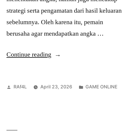
strategi serta pengamatan dari hasil keluaran
sebelumnya. Oleh karena itu, pemain
berusaha agar mendapatkan angka …
“Mengetahui
Continue reading
Togel
SGP
Posted
Posted
RAf4L
April 23, 2026
GAME ONLINE
Dari
by
in
Hasil
sampai
Hasil