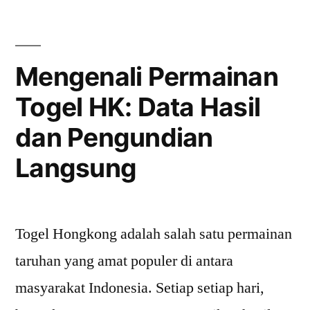
Togel
yang
sangat
Mengenali Permainan
Menarik
Togel HK: Data Hasil
untuk
dan Pengundian
dijelajahi.”
Langsung
Togel Hongkong adalah salah satu permainan
taruhan yang amat populer di antara
masyarakat Indonesia. Setiap setiap hari,