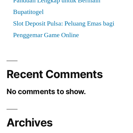
Panduan Lengkap untuk Bermain
Bupatitogel
Slot Deposit Pulsa: Peluang Emas bagi
Penggemar Game Online
Recent Comments
No comments to show.
Archives