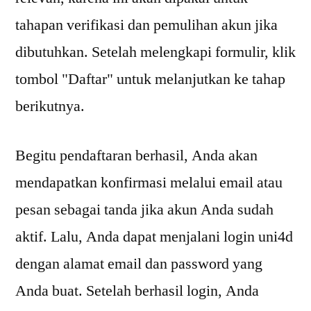
tahapan verifikasi dan pemulihan akun jika
dibutuhkan. Setelah melengkapi formulir, klik
tombol "Daftar" untuk melanjutkan ke tahap
berikutnya.
Begitu pendaftaran berhasil, Anda akan
mendapatkan konfirmasi melalui email atau
pesan sebagai tanda jika akun Anda sudah
aktif. Lalu, Anda dapat menjalani login uni4d
dengan alamat email dan password yang
Anda buat. Setelah berhasil login, Anda