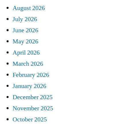
August 2026
July 2026
June 2026
May 2026
April 2026
March 2026
February 2026
January 2026
December 2025
November 2025
October 2025