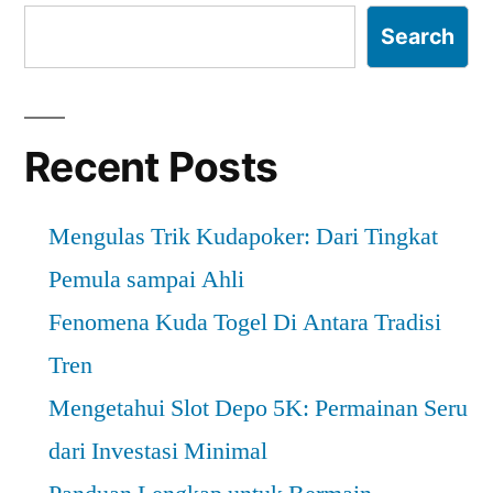
Search
Recent Posts
Mengulas Trik Kudapoker: Dari Tingkat
Pemula sampai Ahli
Fenomena Kuda Togel Di Antara Tradisi
Tren
Mengetahui Slot Depo 5K: Permainan Seru
dari Investasi Minimal