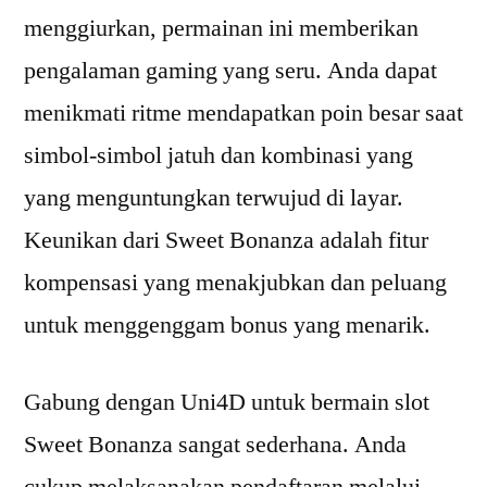
menggiurkan, permainan ini memberikan
pengalaman gaming yang seru. Anda dapat
menikmati ritme mendapatkan poin besar saat
simbol-simbol jatuh dan kombinasi yang
yang menguntungkan terwujud di layar.
Keunikan dari Sweet Bonanza adalah fitur
kompensasi yang menakjubkan dan peluang
untuk menggenggam bonus yang menarik.
Gabung dengan Uni4D untuk bermain slot
Sweet Bonanza sangat sederhana. Anda