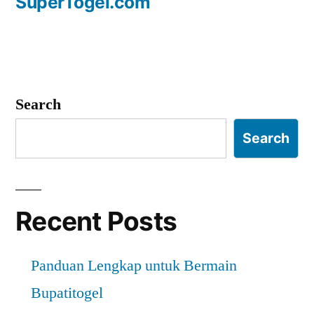
SuperTogel.com
Search
Search
Recent Posts
Panduan Lengkap untuk Bermain
Bupatitogel