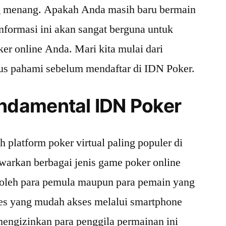
g menang. Apakah Anda masih baru bermain
nformasi ini akan sangat berguna untuk
r online Anda. Mari kita mulai dari
rus pahami sebelum mendaftar di IDN Poker.
damental IDN Poker
platform poker virtual paling populer di
awarkan berbagai jenis game poker online
 oleh para pemula maupun para pemain yang
es yang mudah akses melalui smartphone
mengizinkan para penggila permainan ini