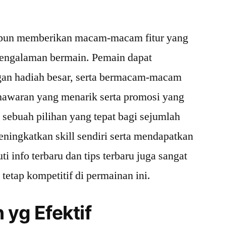
ni pun memberikan macam-macam fitur yang
engalaman bermain. Pemain dapat
gan hadiah besar, serta bermacam-macam
nawaran yang menarik serta promosi yang
sebuah pilihan yang tepat bagi sejumlah
ingkatkan skill sendiri serta mendapatkan
 info terbaru dan tips terbaru juga sangat
 tetap kompetitif di permainan ini.
 yg Efektif