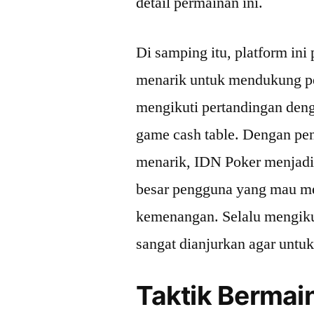
detail permainan ini.
Di samping itu, platform i
menarik untuk mendukung p
mengikuti pertandingan den
game cash table. Dengan pe
menarik, IDN Poker menjadi 
besar pengguna yang mau men
kemenangan. Selalu mengikuti
sangat dianjurkan agar untuk
Taktik Bermain