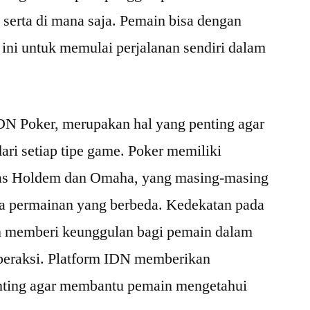
 serta di mana saja. Pemain bisa dengan
ini untuk memulai perjalanan sendiri dalam
N Poker, merupakan hal yang penting agar
ri setiap tipe game. Poker memiliki
exas Holdem dan Omaha, yang masing-masing
ka permainan yang berbeda. Kedekatan pada
kan memberi keunggulan bagi pemain dalam
beraksi. Platform IDN memberikan
nting agar membantu pemain mengetahui