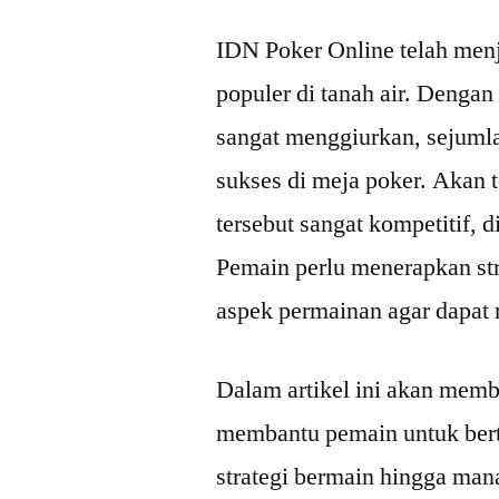
IDN Poker Online telah menj
populer di tanah air. Denga
sangat menggiurkan, sejuml
sukses di meja poker. Akan 
tersebut sangat kompetitif, 
Pemain perlu menerapkan s
aspek permainan agar dapat
Dalam artikel ini akan memba
membantu pemain untuk bert
strategi bermain hingga man