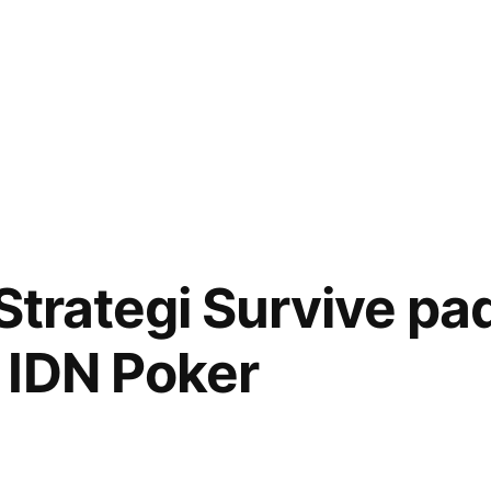
 Strategi Survive pa
 IDN Poker