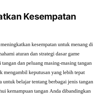
atkan Kesempatan
k meningkatkan kesempatan untuk menang di
ahami aturan dan strategi dasar game
 tangan dan peluang masing-masing tangan
 mengambil keputusan yang lebih tepat
 untuk belajar tentang berbagai jenis tangan
ahui kemampuan tangan Anda dibandingkan