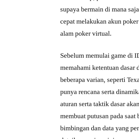
supaya bermain di mana saja
cepat melakukan akun poker 
alam poker virtual.
Sebelum memulai game di ID
memahami ketentuan dasar da
beberapa varian, seperti T
punya rencana serta dinami
aturan serta taktik dasar a
membuat putusan pada saat 
bimbingan dan data yang pe