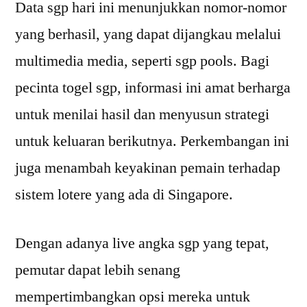
Data sgp hari ini menunjukkan nomor-nomor
yang berhasil, yang dapat dijangkau melalui
multimedia media, seperti sgp pools. Bagi
pecinta togel sgp, informasi ini amat berharga
untuk menilai hasil dan menyusun strategi
untuk keluaran berikutnya. Perkembangan ini
juga menambah keyakinan pemain terhadap
sistem lotere yang ada di Singapore.
Dengan adanya live angka sgp yang tepat,
pemutar dapat lebih senang
mempertimbangkan opsi mereka untuk