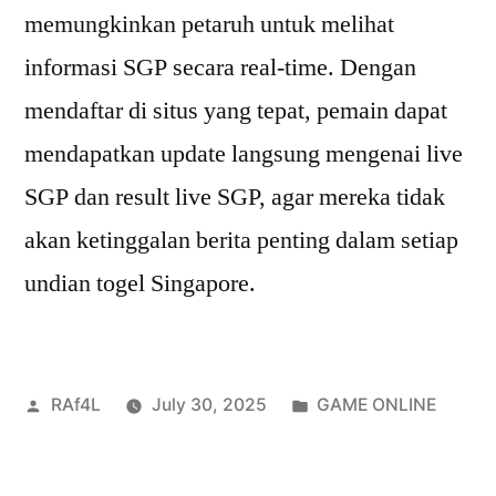
memungkinkan petaruh untuk melihat
informasi SGP secara real-time. Dengan
mendaftar di situs yang tepat, pemain dapat
mendapatkan update langsung mengenai live
SGP dan result live SGP, agar mereka tidak
akan ketinggalan berita penting dalam setiap
undian togel Singapore.
Posted
Posted
RAf4L
July 30, 2025
GAME ONLINE
by
in