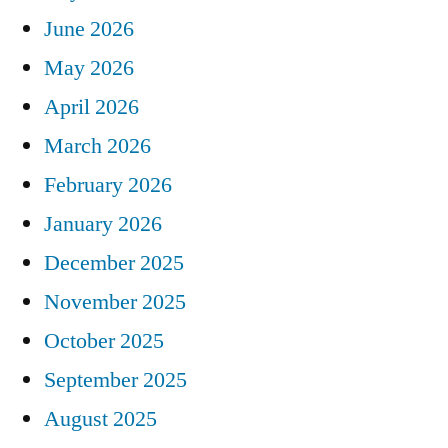
June 2026
May 2026
April 2026
March 2026
February 2026
January 2026
December 2025
November 2025
October 2025
September 2025
August 2025