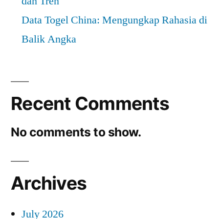
dan Tren
Data Togel China: Mengungkap Rahasia di
Balik Angka
Recent Comments
No comments to show.
Archives
July 2026