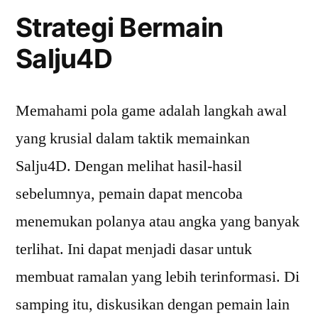
Strategi Bermain
Salju4D
Memahami pola game adalah langkah awal
yang krusial dalam taktik memainkan
Salju4D. Dengan melihat hasil-hasil
sebelumnya, pemain dapat mencoba
menemukan polanya atau angka yang banyak
terlihat. Ini dapat menjadi dasar untuk
membuat ramalan yang lebih terinformasi. Di
samping itu, diskusikan dengan pemain lain