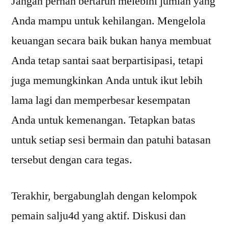
Jangan pernah bertaruh melebihi jumlah yang
Anda mampu untuk kehilangan. Mengelola
keuangan secara baik bukan hanya membuat
Anda tetap santai saat berpartisipasi, tetapi
juga memungkinkan Anda untuk ikut lebih
lama lagi dan memperbesar kesempatan
Anda untuk kemenangan. Tetapkan batas
untuk setiap sesi bermain dan patuhi batasan
tersebut dengan cara tegas.
Terakhir, bergabunglah dengan kelompok
pemain salju4d yang aktif. Diskusi dan