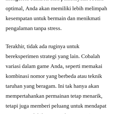
optimal, Anda akan memiliki lebih melimpah
kesempatan untuk bermain dan menikmati
pengalaman tanpa stress.
Terakhir, tidak ada ruginya untuk
bereksperimen strategi yang lain. Cobalah
variasi dalam game Anda, seperti memakai
kombinasi nomor yang berbeda atau teknik
taruhan yang beragam. Ini tak hanya akan
mempertahankan permainan tetap menarik,
tetapi juga memberi peluang untuk mendapat