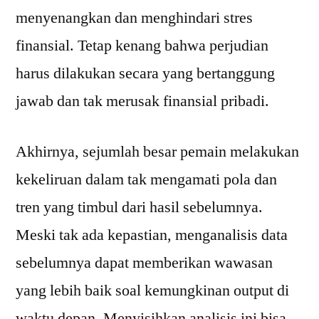
menyenangkan dan menghindari stres
finansial. Tetap kenang bahwa perjudian
harus dilakukan secara yang bertanggung
jawab dan tak merusak finansial pribadi.
Akhirnya, sejumlah besar pemain melakukan
kekeliruan dalam tak mengamati pola dan
tren yang timbul dari hasil sebelumnya.
Meski tak ada kepastian, menganalisis data
sebelumnya dapat memberikan wawasan
yang lebih baik soal kemungkinan output di
waktu depan. Menyisihkan analisis ini bisa