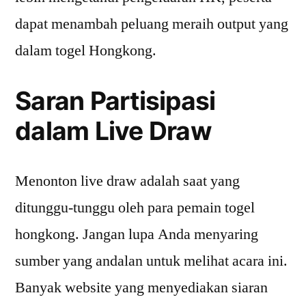
dapat menambah peluang meraih output yang
dalam togel Hongkong.
Saran Partisipasi
dalam Live Draw
Menonton live draw adalah saat yang
ditunggu-tunggu oleh para pemain togel
hongkong. Jangan lupa Anda menyaring
sumber yang andalan untuk melihat acara ini.
Banyak website yang menyediakan siaran