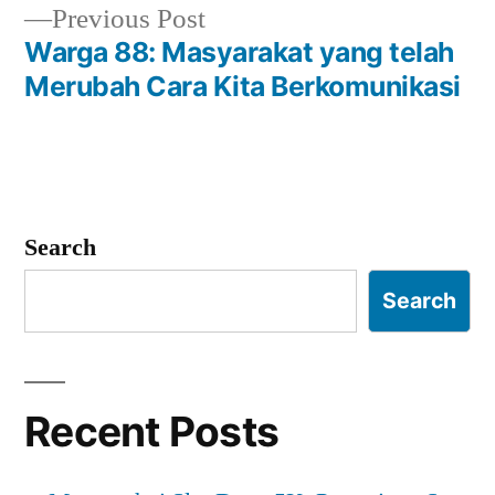
Previous
Previous Post
post:
Warga 88: Masyarakat yang telah
Merubah Cara Kita Berkomunikasi
Search
Search
Recent Posts