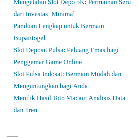
Mengetahui Slot Depo 5K: Permainan Seru
dari Investasi Minimal
Panduan Lengkap untuk Bermain
Bupatitogel
Slot Deposit Pulsa: Peluang Emas bagi
Penggemar Game Online
Slot Pulsa Indosat: Bermain Mudah dan
Menguntungkan bagi Anda
Menilik Hasil Toto Macau: Analisis Data
dan Tren