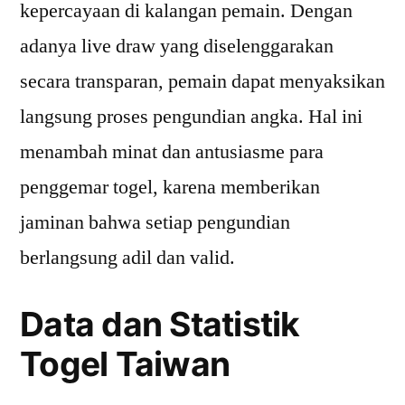
kepercayaan di kalangan pemain. Dengan
adanya live draw yang diselenggarakan
secara transparan, pemain dapat menyaksikan
langsung proses pengundian angka. Hal ini
menambah minat dan antusiasme para
penggemar togel, karena memberikan
jaminan bahwa setiap pengundian
berlangsung adil dan valid.
Data dan Statistik
Togel Taiwan