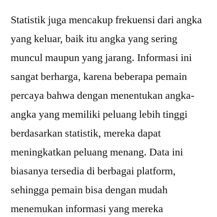
Statistik juga mencakup frekuensi dari angka
yang keluar, baik itu angka yang sering
muncul maupun yang jarang. Informasi ini
sangat berharga, karena beberapa pemain
percaya bahwa dengan menentukan angka-
angka yang memiliki peluang lebih tinggi
berdasarkan statistik, mereka dapat
meningkatkan peluang menang. Data ini
biasanya tersedia di berbagai platform,
sehingga pemain bisa dengan mudah
menemukan informasi yang mereka