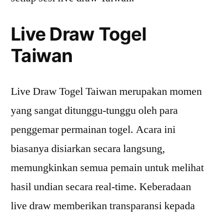
Live Draw Togel
Taiwan
Live Draw Togel Taiwan merupakan momen
yang sangat ditunggu-tunggu oleh para
penggemar permainan togel. Acara ini
biasanya disiarkan secara langsung,
memungkinkan semua pemain untuk melihat
hasil undian secara real-time. Keberadaan
live draw memberikan transparansi kepada