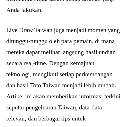
Anda lakukan.
Live Draw Taiwan juga menjadi momen yang
ditunggu-tunggu oleh para pemain, di mana
mereka dapat melihat langsung hasil undian
secara real-time. Dengan kemajuan
teknologi, mengikuti setiap perkembangan
dan hasil Toto Taiwan menjadi lebih mudah.
Artikel ini akan memberikan informasi terkini
seputar pengeluaran Taiwan, data-data
relevan, dan berbagai tips untuk