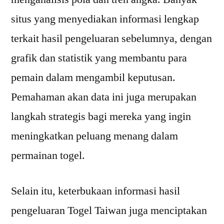
situs yang menyediakan informasi lengkap
terkait hasil pengeluaran sebelumnya, dengan
grafik dan statistik yang membantu para
pemain dalam mengambil keputusan.
Pemahaman akan data ini juga merupakan
langkah strategis bagi mereka yang ingin
meningkatkan peluang menang dalam
permainan togel.
Selain itu, keterbukaan informasi hasil
pengeluaran Togel Taiwan juga menciptakan