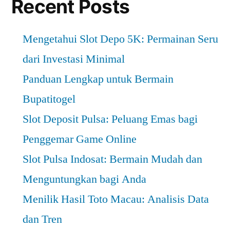
Recent Posts
Mengetahui Slot Depo 5K: Permainan Seru
dari Investasi Minimal
Panduan Lengkap untuk Bermain
Bupatitogel
Slot Deposit Pulsa: Peluang Emas bagi
Penggemar Game Online
Slot Pulsa Indosat: Bermain Mudah dan
Menguntungkan bagi Anda
Menilik Hasil Toto Macau: Analisis Data
dan Tren