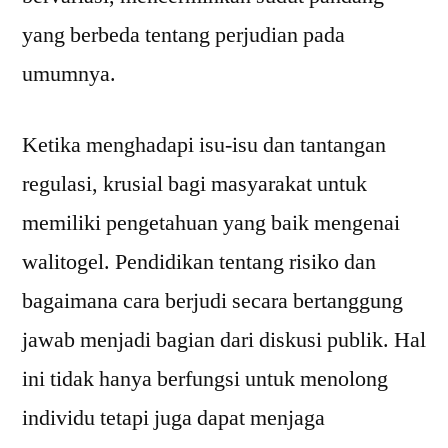
yang berbeda tentang perjudian pada
umumnya.
Ketika menghadapi isu-isu dan tantangan
regulasi, krusial bagi masyarakat untuk
memiliki pengetahuan yang baik mengenai
walitogel. Pendidikan tentang risiko dan
bagaimana cara berjudi secara bertanggung
jawab menjadi bagian dari diskusi publik. Hal
ini tidak hanya berfungsi untuk menolong
individu tetapi juga dapat menjaga