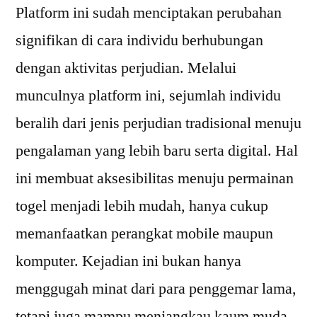
Platform ini sudah menciptakan perubahan
signifikan di cara individu berhubungan
dengan aktivitas perjudian. Melalui
munculnya platform ini, sejumlah individu
beralih dari jenis perjudian tradisional menuju
pengalaman yang lebih baru serta digital. Hal
ini membuat aksesibilitas menuju permainan
togel menjadi lebih mudah, hanya cukup
memanfaatkan perangkat mobile maupun
komputer. Kejadian ini bukan hanya
menggugah minat dari para penggemar lama,
tetapi juga mampu menjangkau kaum muda