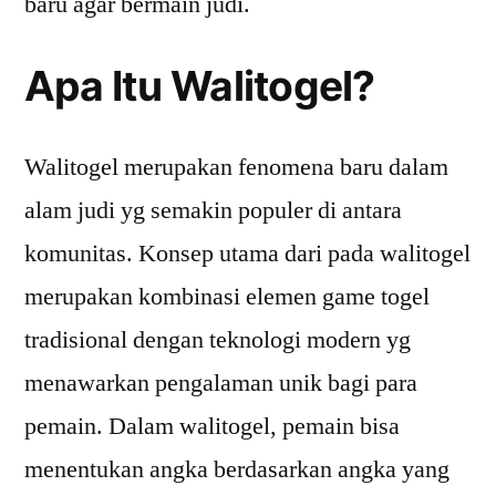
baru agar bermain judi.
Apa Itu Walitogel?
Walitogel merupakan fenomena baru dalam
alam judi yg semakin populer di antara
komunitas. Konsep utama dari pada walitogel
merupakan kombinasi elemen game togel
tradisional dengan teknologi modern yg
menawarkan pengalaman unik bagi para
pemain. Dalam walitogel, pemain bisa
menentukan angka berdasarkan angka yang