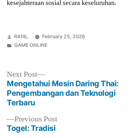
kesejahteraan sosial secara keseluruhan.
Posted
RAf4L
February 25, 2026
by
Posted
GAME ONLINE
in
Next
Next Post
post:
Mengetahui Mesin Daring Thai:
Post
Pengembangan dan Teknologi
navigation
Terbaru
Previous
Previous Post
post:
Togel: Tradisi