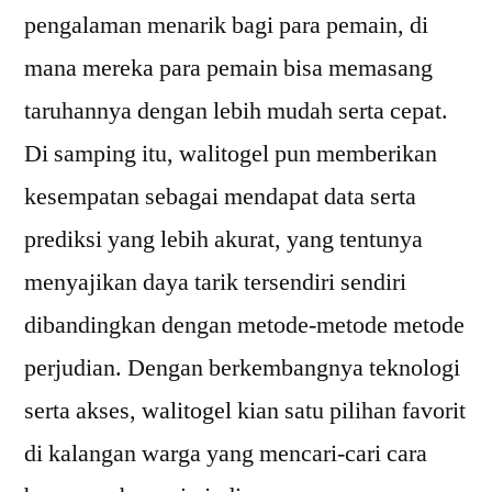
pengalaman menarik bagi para pemain, di
mana mereka para pemain bisa memasang
taruhannya dengan lebih mudah serta cepat.
Di samping itu, walitogel pun memberikan
kesempatan sebagai mendapat data serta
prediksi yang lebih akurat, yang tentunya
menyajikan daya tarik tersendiri sendiri
dibandingkan dengan metode-metode metode
perjudian. Dengan berkembangnya teknologi
serta akses, walitogel kian satu pilihan favorit
di kalangan warga yang mencari-cari cara