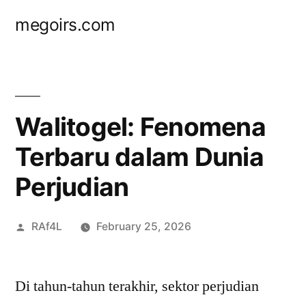
Skip
megoirs.com
to
content
Walitogel: Fenomena
Terbaru dalam Dunia
Perjudian
Posted
RAf4L
February 25, 2026
by
Di tahun-tahun terakhir, sektor perjudian