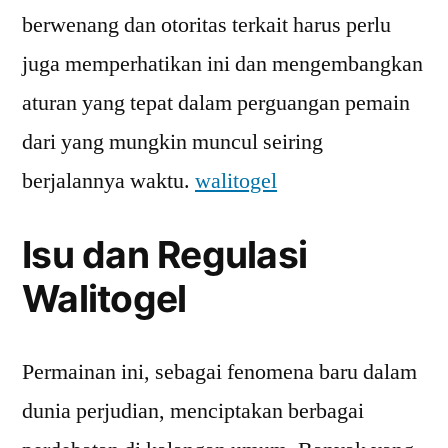
berwenang dan otoritas terkait harus perlu
juga memperhatikan ini dan mengembangkan
aturan yang tepat dalam perguangan pemain
dari yang mungkin muncul seiring
berjalannya waktu.
walitogel
Isu dan Regulasi
Walitogel
Permainan ini, sebagai fenomena baru dalam
dunia perjudian, menciptakan berbagai