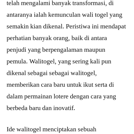
telah mengalami banyak transformasi, di
antaranya ialah kemunculan wali togel yang
semakin kian dikenal. Peristiwa ini mendapat
perhatian banyak orang, baik di antara
penjudi yang berpengalaman maupun
pemula. Walitogel, yang sering kali pun
dikenal sebagai sebagai walitogel,
memberikan cara baru untuk ikut serta di
dalam permainan lotere dengan cara yang
berbeda baru dan inovatif.
Ide walitogel menciptakan sebuah