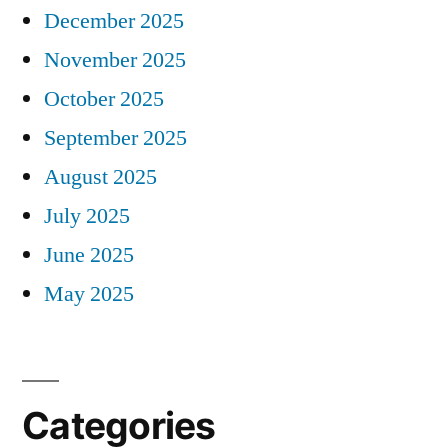
December 2025
November 2025
October 2025
September 2025
August 2025
July 2025
June 2025
May 2025
Categories