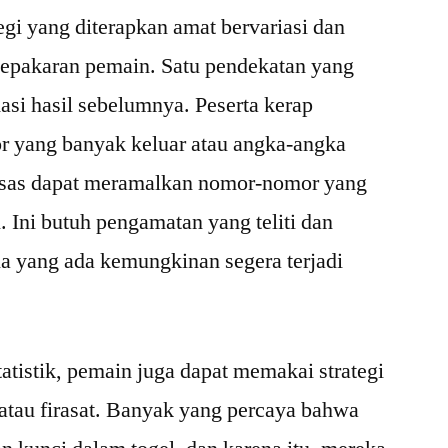
egi yang diterapkan amat bervariasi dan
 kepakaran pemain. Satu pendekatan yang
asi hasil sebelumnya. Peserta kerap
 yang banyak keluar atau angka-angka
 asas dapat meramalkan nomor-nomor yang
. Ini butuh pengamatan yang teliti dan
a yang ada kemungkinan segera terjadi
tatistik, pemain juga dapat memakai strategi
 atau firasat. Banyak yang percaya bahwa