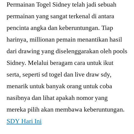
Permainan Togel Sidney telah jadi sebuah
permainan yang sangat terkenal di antara
pencinta angka dan keberuntungan. Tiap
harinya, millionan pemain menantikan hasil
dari drawing yang diselenggarakan oleh pools
Sidney. Melalui beragam cara untuk ikut
serta, seperti sd togel dan live draw sdy,
menarik untuk banyak orang untuk coba
nasibnya dan lihat apakah nomor yang
mereka pilih akan membawa keberuntungan.
SDY Hari Ini