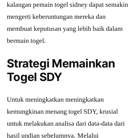
kalangan pemain togel sidney dapat semakin
mengerti keberuntungan mereka dan
membuat keputusan yang lebih baik dalam
bermain togel.
Strategi Memainkan
Togel SDY
Untuk meningkatkan meningkatkan
kemungkinan menang togel SDY, krusial
untuk melakukan analisa dari data-data dari
hasil undian sebelumnya. Melalui