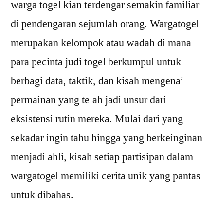
warga togel kian terdengar semakin familiar
di pendengaran sejumlah orang. Wargatogel
merupakan kelompok atau wadah di mana
para pecinta judi togel berkumpul untuk
berbagi data, taktik, dan kisah mengenai
permainan yang telah jadi unsur dari
eksistensi rutin mereka. Mulai dari yang
sekadar ingin tahu hingga yang berkeinginan
menjadi ahli, kisah setiap partisipan dalam
wargatogel memiliki cerita unik yang pantas
untuk dibahas.