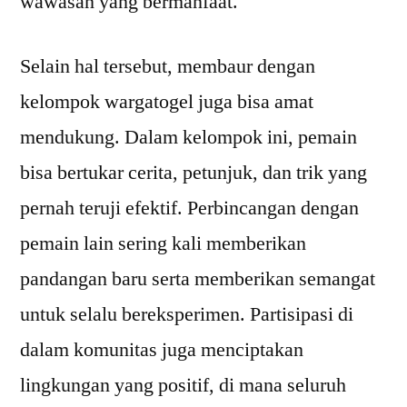
wawasan yang bermanfaat.
Selain hal tersebut, membaur dengan
kelompok wargatogel juga bisa amat
mendukung. Dalam kelompok ini, pemain
bisa bertukar cerita, petunjuk, dan trik yang
pernah teruji efektif. Perbincangan dengan
pemain lain sering kali memberikan
pandangan baru serta memberikan semangat
untuk selalu bereksperimen. Partisipasi di
dalam komunitas juga menciptakan
lingkungan yang positif, di mana seluruh