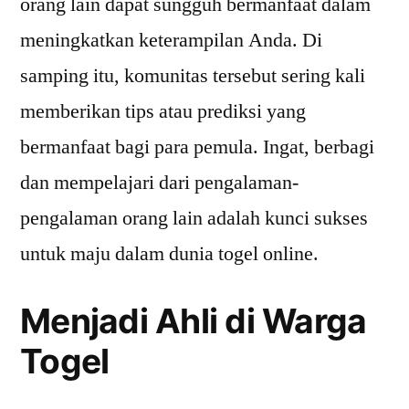
orang lain dapat sungguh bermanfaat dalam
meningkatkan keterampilan Anda. Di
samping itu, komunitas tersebut sering kali
memberikan tips atau prediksi yang
bermanfaat bagi para pemula. Ingat, berbagi
dan mempelajari dari pengalaman-
pengalaman orang lain adalah kunci sukses
untuk maju dalam dunia togel online.
Menjadi Ahli di Warga
Togel