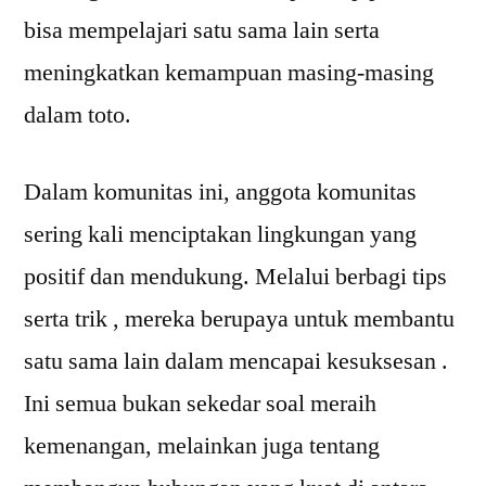
bisa mempelajari satu sama lain serta
meningkatkan kemampuan masing-masing
dalam toto.
Dalam komunitas ini, anggota komunitas
sering kali menciptakan lingkungan yang
positif dan mendukung. Melalui berbagi tips
serta trik , mereka berupaya untuk membantu
satu sama lain dalam mencapai kesuksesan .
Ini semua bukan sekedar soal meraih
kemenangan, melainkan juga tentang