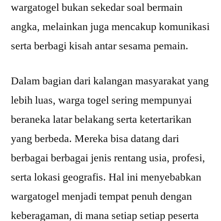
wargatogel bukan sekedar soal bermain
angka, melainkan juga mencakup komunikasi
serta berbagi kisah antar sesama pemain.
Dalam bagian dari kalangan masyarakat yang
lebih luas, warga togel sering mempunyai
beraneka latar belakang serta ketertarikan
yang berbeda. Mereka bisa datang dari
berbagai berbagai jenis rentang usia, profesi,
serta lokasi geografis. Hal ini menyebabkan
wargatogel menjadi tempat penuh dengan
keberagaman, di mana setiap setiap peserta