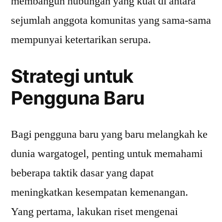
membangun hubungan yang kuat di antara
sejumlah anggota komunitas yang sama-sama
mempunyai ketertarikan serupa.
Strategi untuk
Pengguna Baru
Bagi pengguna baru yang baru melangkah ke
dunia wargatogel, penting untuk memahami
beberapa taktik dasar yang dapat
meningkatkan kesempatan kemenangan.
Yang pertama, lakukan riset mengenai