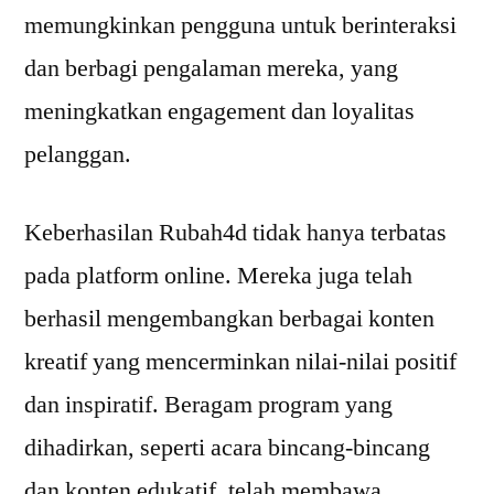
memungkinkan pengguna untuk berinteraksi
dan berbagi pengalaman mereka, yang
meningkatkan engagement dan loyalitas
pelanggan.
Keberhasilan Rubah4d tidak hanya terbatas
pada platform online. Mereka juga telah
berhasil mengembangkan berbagai konten
kreatif yang mencerminkan nilai-nilai positif
dan inspiratif. Beragam program yang
dihadirkan, seperti acara bincang-bincang
dan konten edukatif, telah membawa