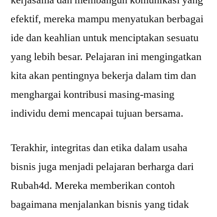
kerjasama dan membangun komunikasi yang
efektif, mereka mampu menyatukan berbagai
ide dan keahlian untuk menciptakan sesuatu
yang lebih besar. Pelajaran ini mengingatkan
kita akan pentingnya bekerja dalam tim dan
menghargai kontribusi masing-masing
individu demi mencapai tujuan bersama.
Terakhir, integritas dan etika dalam usaha
bisnis juga menjadi pelajaran berharga dari
Rubah4d. Mereka memberikan contoh
bagaimana menjalankan bisnis yang tidak