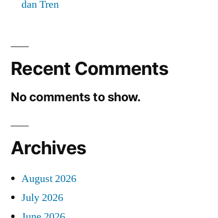
dan Tren
Recent Comments
No comments to show.
Archives
August 2026
July 2026
June 2026