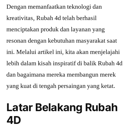
Dengan memanfaatkan teknologi dan
kreativitas, Rubah 4d telah berhasil
menciptakan produk dan layanan yang
resonan dengan kebutuhan masyarakat saat
ini. Melalui artikel ini, kita akan menjelajahi
lebih dalam kisah inspiratif di balik Rubah 4d
dan bagaimana mereka membangun merek
yang kuat di tengah persaingan yang ketat.
Latar Belakang Rubah
4D