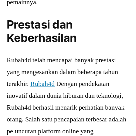
pemainnya.
Prestasi dan
Keberhasilan
Rubah4d telah mencapai banyak prestasi
yang mengesankan dalam beberapa tahun
terakhir.
Rubah4d
Dengan pendekatan
inovatif dalam dunia hiburan dan teknologi,
Rubah4d berhasil menarik perhatian banyak
orang. Salah satu pencapaian terbesar adalah
peluncuran platform online yang