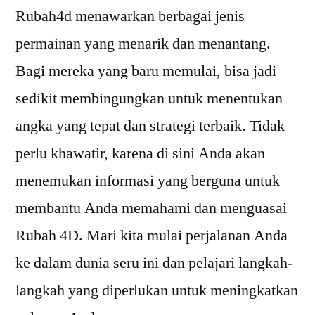
Rubah4d menawarkan berbagai jenis
permainan yang menarik dan menantang.
Bagi mereka yang baru memulai, bisa jadi
sedikit membingungkan untuk menentukan
angka yang tepat dan strategi terbaik. Tidak
perlu khawatir, karena di sini Anda akan
menemukan informasi yang berguna untuk
membantu Anda memahami dan menguasai
Rubah 4D. Mari kita mulai perjalanan Anda
ke dalam dunia seru ini dan pelajari langkah-
langkah yang diperlukan untuk meningkatkan