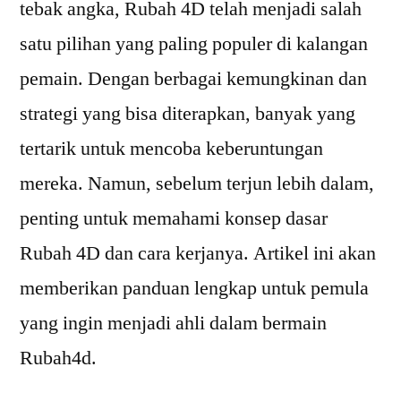
tebak angka, Rubah 4D telah menjadi salah
satu pilihan yang paling populer di kalangan
pemain. Dengan berbagai kemungkinan dan
strategi yang bisa diterapkan, banyak yang
tertarik untuk mencoba keberuntungan
mereka. Namun, sebelum terjun lebih dalam,
penting untuk memahami konsep dasar
Rubah 4D dan cara kerjanya. Artikel ini akan
memberikan panduan lengkap untuk pemula
yang ingin menjadi ahli dalam bermain
Rubah4d.