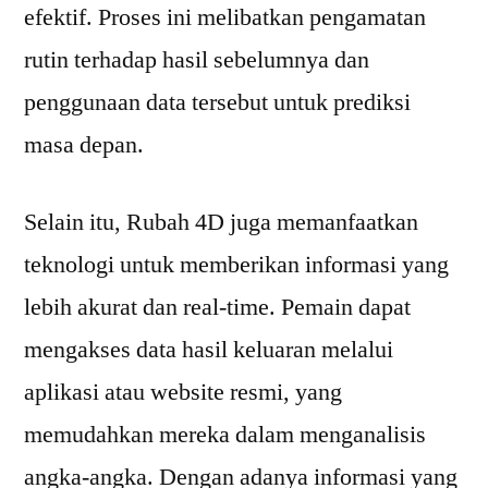
efektif. Proses ini melibatkan pengamatan
rutin terhadap hasil sebelumnya dan
penggunaan data tersebut untuk prediksi
masa depan.
Selain itu, Rubah 4D juga memanfaatkan
teknologi untuk memberikan informasi yang
lebih akurat dan real-time. Pemain dapat
mengakses data hasil keluaran melalui
aplikasi atau website resmi, yang
memudahkan mereka dalam menganalisis
angka-angka. Dengan adanya informasi yang