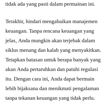
tidak ada yang pasti dalam permainan ini.
Terakhir, hindari mengabaikan manajemen
keuangan. Tanpa rencana keuangan yang
jelas, Anda mungkin akan terjebak dalam
siklus menang dan kalah yang menyakitkan.
Tetapkan batasan untuk berapa banyak yang
akan Anda pertaruhkan dan patuhi regulasi
itu. Dengan cara ini, Anda dapat bermain
lebih bijaksana dan menikmati pengalaman
tanpa tekanan keuangan yang tidak perlu.