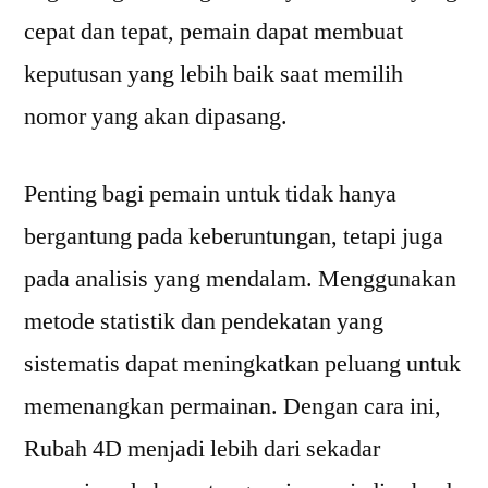
cepat dan tepat, pemain dapat membuat
keputusan yang lebih baik saat memilih
nomor yang akan dipasang.
Penting bagi pemain untuk tidak hanya
bergantung pada keberuntungan, tetapi juga
pada analisis yang mendalam. Menggunakan
metode statistik dan pendekatan yang
sistematis dapat meningkatkan peluang untuk
memenangkan permainan. Dengan cara ini,
Rubah 4D menjadi lebih dari sekadar