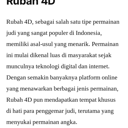
Rubah 4D
Rubah 4D, sebagai salah satu tipe permainan
judi yang sangat populer di Indonesia,
memiliki asal-usul yang menarik. Permainan
ini mulai dikenal luas di masyarakat sejak
munculnya teknologi digital dan internet.
Dengan semakin banyaknya platform online
yang menawarkan berbagai jenis permainan,
Rubah 4D pun mendapatkan tempat khusus
di hati para penggemar judi, terutama yang
menyukai permainan angka.