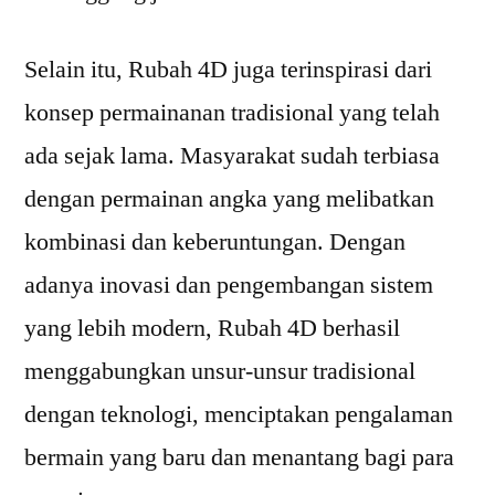
Selain itu, Rubah 4D juga terinspirasi dari
konsep permainanan tradisional yang telah
ada sejak lama. Masyarakat sudah terbiasa
dengan permainan angka yang melibatkan
kombinasi dan keberuntungan. Dengan
adanya inovasi dan pengembangan sistem
yang lebih modern, Rubah 4D berhasil
menggabungkan unsur-unsur tradisional
dengan teknologi, menciptakan pengalaman
bermain yang baru dan menantang bagi para