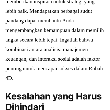
memberikan inspirasi untuk strategi yang
lebih baik. Mendapatkan berbagai sudut
pandang dapat membantu Anda
mengembangkan kemampuan dalam memilih
angka secara lebih tepat. Ingatlah bahwa
kombinasi antara analisis, manajemen
keuangan, dan interaksi sosial adalah faktor
penting untuk mencapai sukses dalam Rubah
4D.
Kesalahan yang Harus
Dihindari