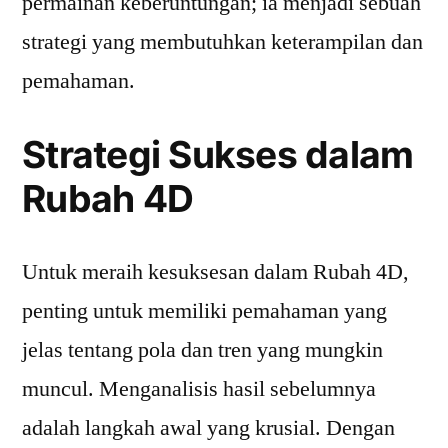
permainan keberuntungan; ia menjadi sebuah
strategi yang membutuhkan keterampilan dan
pemahaman.
Strategi Sukses dalam
Rubah 4D
Untuk meraih kesuksesan dalam Rubah 4D,
penting untuk memiliki pemahaman yang
jelas tentang pola dan tren yang mungkin
muncul. Menganalisis hasil sebelumnya
adalah langkah awal yang krusial. Dengan