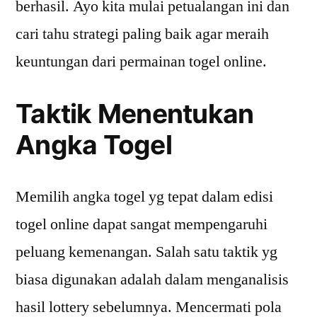
berhasil. Ayo kita mulai petualangan ini dan
cari tahu strategi paling baik agar meraih
keuntungan dari permainan togel online.
Taktik Menentukan
Angka Togel
Memilih angka togel yg tepat dalam edisi
togel online dapat sangat mempengaruhi
peluang kemenangan. Salah satu taktik yg
biasa digunakan adalah dalam menganalisis
hasil lottery sebelumnya. Mencermati pola