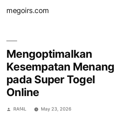
Skip
megoirs.com
to
content
Mengoptimalkan
Kesempatan Menang
pada Super Togel
Online
Posted
RAf4L
May 23, 2026
by