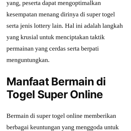
yang, peserta dapat mengoptimalkan
kesempatan menang dirinya di super togel
serta jenis lottery lain. Hal ini adalah langkah
yang krusial untuk menciptakan taktik
permainan yang cerdas serta berpati
menguntungkan.
Manfaat Bermain di
Togel Super Online
Bermain di super togel online memberikan
berbagai keuntungan yang menggoda untuk