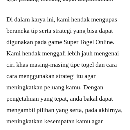
Di dalam karya ini, kami hendak mengupas
beraneka tip serta strategi yang bisa dapat
digunakan pada game Super Togel Online.
Kami hendak menggali lebih jauh mengenai
ciri khas masing-masing tipe togel dan cara
cara menggunakan strategi itu agar
meningkatkan peluang kamu. Dengan
pengetahuan yang tepat, anda bakal dapat
mengambil pilihan yang serta, pada akhirnya,
meningkatkan kesempatan kamu agar