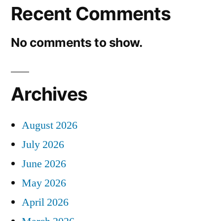
Recent Comments
No comments to show.
Archives
August 2026
July 2026
June 2026
May 2026
April 2026