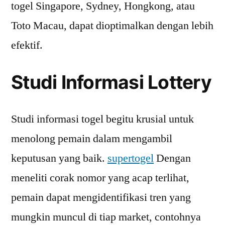
togel Singapore, Sydney, Hongkong, atau
Toto Macau, dapat dioptimalkan dengan lebih
efektif.
Studi Informasi Lottery
Studi informasi togel begitu krusial untuk
menolong pemain dalam mengambil
keputusan yang baik.
supertogel
Dengan
meneliti corak nomor yang acap terlihat,
pemain dapat mengidentifikasi tren yang
mungkin muncul di tiap market, contohnya