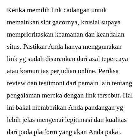
Ketika memilih link cadangan untuk
memainkan slot gacornya, krusial supaya
memprioritaskan keamanan dan keandalan
situs. Pastikan Anda hanya menggunakan
link yg sudah disarankan dari asal tepercaya
atau komunitas perjudian online. Periksa
review dan testimoni dari pemain lain tentang
pengalaman mereka dengan link tersebut. Hal
ini bakal memberikan Anda pandangan yg
lebih jelas mengenai legitimasi dan kualitas
dari pada platform yang akan Anda pakai.