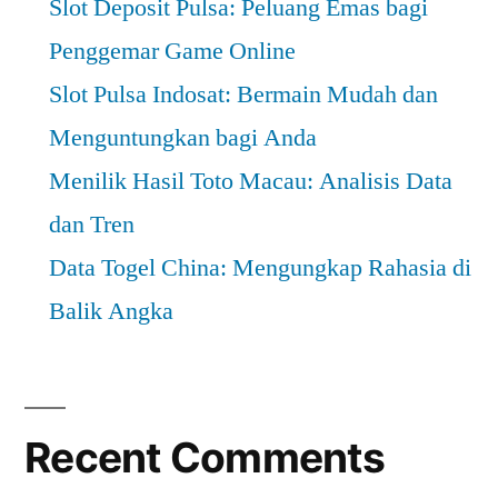
Slot Deposit Pulsa: Peluang Emas bagi
Penggemar Game Online
Slot Pulsa Indosat: Bermain Mudah dan
Menguntungkan bagi Anda
Menilik Hasil Toto Macau: Analisis Data
dan Tren
Data Togel China: Mengungkap Rahasia di
Balik Angka
Recent Comments