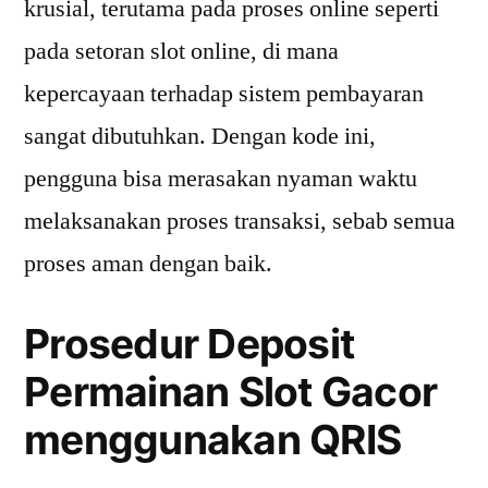
krusial, terutama pada proses online seperti
pada setoran slot online, di mana
kepercayaan terhadap sistem pembayaran
sangat dibutuhkan. Dengan kode ini,
pengguna bisa merasakan nyaman waktu
melaksanakan proses transaksi, sebab semua
proses aman dengan baik.
Prosedur Deposit
Permainan Slot Gacor
menggunakan QRIS