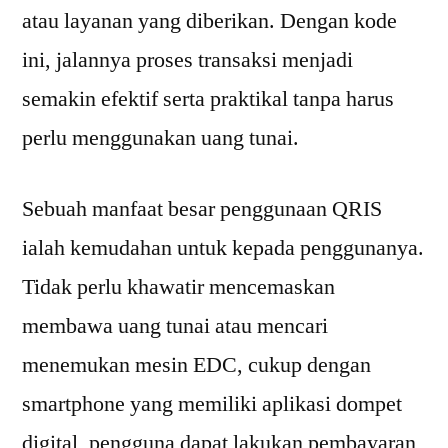
atau layanan yang diberikan. Dengan kode
ini, jalannya proses transaksi menjadi
semakin efektif serta praktikal tanpa harus
perlu menggunakan uang tunai.
Sebuah manfaat besar penggunaan QRIS
ialah kemudahan untuk kepada penggunanya.
Tidak perlu khawatir mencemaskan
membawa uang tunai atau mencari
menemukan mesin EDC, cukup dengan
smartphone yang memiliki aplikasi dompet
digital, pengguna dapat lakukan pembayaran