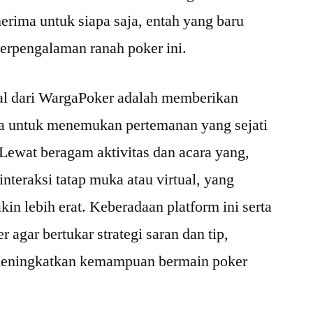
erima untuk siapa saja, entah yang baru
erpengalaman ranah poker ini.
tal dari WargaPoker adalah memberikan
ya untuk menemukan pertemanan yang sejati
Lewat beragam aktivitas dan acara yang,
nteraksi tatap muka atau virtual, yang
n lebih erat. Keberadaan platform ini serta
agar bertukar strategi saran dan tip,
 meningkatkan kemampuan bermain poker