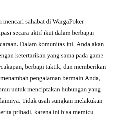
m mencari sahabat di WargaPoker
pasi secara aktif ikut dalam berbagai
caraan. Dalam komunitas ini, Anda akan
ngan ketertarikan yang sama pada game
cakapan, berbagi taktik, dan memberikan
pi menambah pengalaman bermain Anda,
kamu untuk menciptakan hubungan yang
lainnya. Tidak usah sungkan melakukan
erita pribadi, karena ini bisa memicu