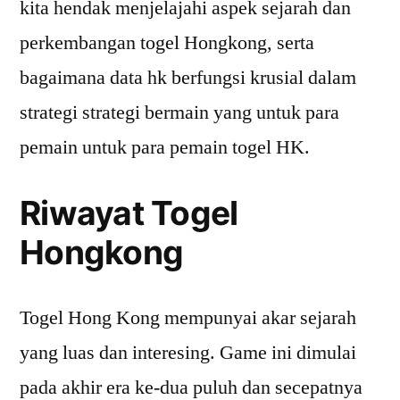
kita hendak menjelajahi aspek sejarah dan
perkembangan togel Hongkong, serta
bagaimana data hk berfungsi krusial dalam
strategi strategi bermain yang untuk para
pemain untuk para pemain togel HK.
Riwayat Togel
Hongkong
Togel Hong Kong mempunyai akar sejarah
yang luas dan interesing. Game ini dimulai
pada akhir era ke-dua puluh dan secepatnya