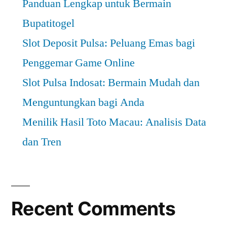
Panduan Lengkap untuk Bermain
Bupatitogel
Slot Deposit Pulsa: Peluang Emas bagi
Penggemar Game Online
Slot Pulsa Indosat: Bermain Mudah dan
Menguntungkan bagi Anda
Menilik Hasil Toto Macau: Analisis Data
dan Tren
Recent Comments