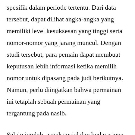
spesifik dalam periode tertentu. Dari data
tersebut, dapat dilihat angka-angka yang
memiliki level kesuksesan yang tinggi serta
nomor-nomor yang jarang muncul. Dengan
studi tersebut, para pemain dapat membuat
keputusan lebih informasi ketika memilih
nomor untuk dipasang pada judi berikutnya.
Namun, perlu diingatkan bahwa permainan
ini tetaplah sebuah permainan yang
tergantung pada nasib.
Selain jumlah, aspek sosial dan budaya juga