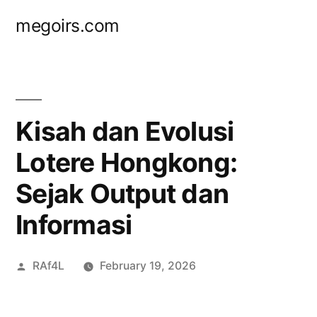
Skip
megoirs.com
to
content
Kisah dan Evolusi
Lotere Hongkong:
Sejak Output dan
Informasi
Posted
RAf4L
February 19, 2026
by