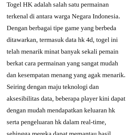
Togel HK adalah salah satu permainan
terkenal di antara warga Negara Indonesia.
Dengan berbagai tipe game yang berbeda
ditawarkan, termasuk data hk 4d, togel ini
telah menarik minat banyak sekali pemain
berkat cara permainan yang sangat mudah
dan kesempatan menang yang agak menarik.
Seiring dengan maju teknologi dan
aksesibilitas data, beberapa player kini dapat
dengan mudah mendapatkan keluaran hk
serta pengeluaran hk dalam real-time,
sehingga mereka dapat memantau hasil