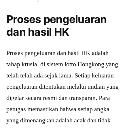
Proses pengeluaran
dan hasil HK
Proses pengeluaran dan hasil HK adalah
tahap krusial di sistem lotto Hongkong yang
telah telah ada sejak lama. Setiap keluaran
pengeluaran ditentukan melalui undian yang
digelar secara resmi dan transparan. Para
petugas memastikan bahwa setiap angka
yang dimenangkan adalah acak dan tidak