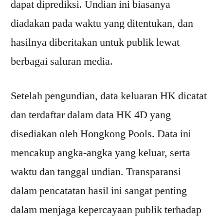
dapat diprediksi. Undian ini biasanya
diadakan pada waktu yang ditentukan, dan
hasilnya diberitakan untuk publik lewat
berbagai saluran media.
Setelah pengundian, data keluaran HK dicatat
dan terdaftar dalam data HK 4D yang
disediakan oleh Hongkong Pools. Data ini
mencakup angka-angka yang keluar, serta
waktu dan tanggal undian. Transparansi
dalam pencatatan hasil ini sangat penting
dalam menjaga kepercayaan publik terhadap