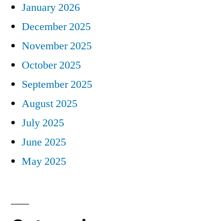
January 2026
December 2025
November 2025
October 2025
September 2025
August 2025
July 2025
June 2025
May 2025