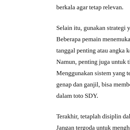
berkala agar tetap relevan.
Selain itu, gunakan strategi
Beberapa pemain menemukan
tanggal penting atau angka 
Namun, penting juga untuk 
Menggunakan sistem yang te
genap dan ganjil, bisa membe
dalam toto SDY.
Terakhir, tetaplah disiplin
Jangan tergoda untuk mengha