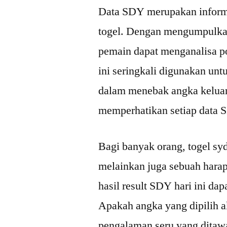
Data SDY merupakan informa
togel. Dengan mengumpulka
pemain dapat menganalisa po
ini seringkali digunakan un
dalam menebak angka keluara
memperhatikan setiap data S
Bagi banyak orang, togel s
melainkan juga sebuah hara
hasil result SDY hari ini d
Apakah angka yang dipilih a
pengalaman seru yang ditawa