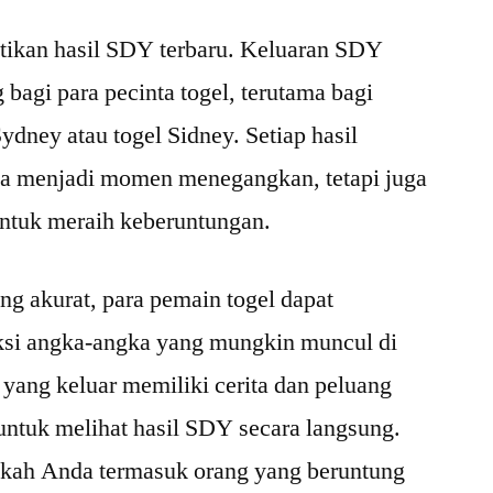
ntikan hasil SDY terbaru. Keluaran SDY
bagi para pecinta togel, terutama bagi
dney atau togel Sidney. Setiap hasil
a menjadi momen menegangkan, tetapi juga
untuk meraih keberuntungan.
g akurat, para pemain togel dapat
ksi angka-angka yang mungkin muncul di
 yang keluar memiliki cerita dan peluang
 untuk melihat hasil SDY secara langsung.
akah Anda termasuk orang yang beruntung