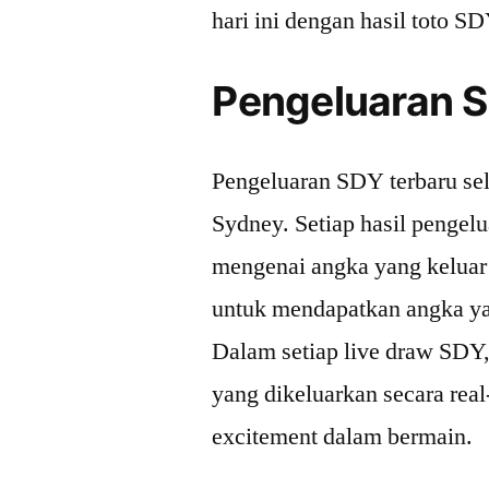
hari ini dengan hasil toto S
Pengeluaran 
Pengeluaran SDY terbaru sel
Sydney. Setiap hasil pengel
mengenai angka yang keluar 
untuk mendapatkan angka ya
Dalam setiap live draw SDY, 
yang dikeluarkan secara re
excitement dalam bermain.