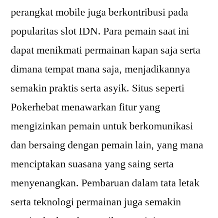
perangkat mobile juga berkontribusi pada
popularitas slot IDN. Para pemain saat ini
dapat menikmati permainan kapan saja serta
dimana tempat mana saja, menjadikannya
semakin praktis serta asyik. Situs seperti
Pokerhebat menawarkan fitur yang
mengizinkan pemain untuk berkomunikasi
dan bersaing dengan pemain lain, yang mana
menciptakan suasana yang saing serta
menyenangkan. Pembaruan dalam tata letak
serta teknologi permainan juga semakin