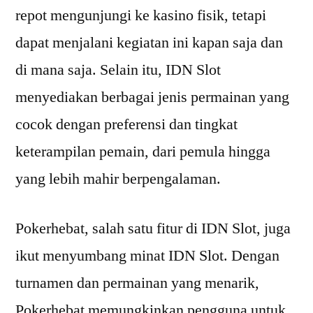
repot mengunjungi ke kasino fisik, tetapi
dapat menjalani kegiatan ini kapan saja dan
di mana saja. Selain itu, IDN Slot
menyediakan berbagai jenis permainan yang
cocok dengan preferensi dan tingkat
keterampilan pemain, dari pemula hingga
yang lebih mahir berpengalaman.
Pokerhebat, salah satu fitur di IDN Slot, juga
ikut menyumbang minat IDN Slot. Dengan
turnamen dan permainan yang menarik,
Pokerhebat memungkinkan pengguna untuk