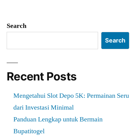
Search
Search
Recent Posts
Mengetahui Slot Depo 5K: Permainan Seru
dari Investasi Minimal
Panduan Lengkap untuk Bermain
Bupatitogel