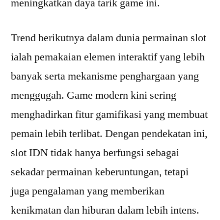
meningkatkan daya tarik game ini.
Trend berikutnya dalam dunia permainan slot
ialah pemakaian elemen interaktif yang lebih
banyak serta mekanisme penghargaan yang
menggugah. Game modern kini sering
menghadirkan fitur gamifikasi yang membuat
pemain lebih terlibat. Dengan pendekatan ini,
slot IDN tidak hanya berfungsi sebagai
sekadar permainan keberuntungan, tetapi
juga pengalaman yang memberikan
kenikmatan dan hiburan dalam lebih intens.