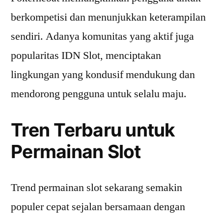
berkompetisi dan menunjukkan keterampilan
sendiri. Adanya komunitas yang aktif juga
popularitas IDN Slot, menciptakan
lingkungan yang kondusif mendukung dan
mendorong pengguna untuk selalu maju.
Tren Terbaru untuk
Permainan Slot
Trend permainan slot sekarang semakin
populer cepat sejalan bersamaan dengan