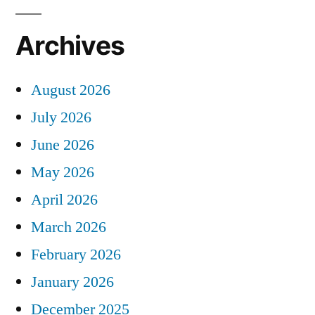
Archives
August 2026
July 2026
June 2026
May 2026
April 2026
March 2026
February 2026
January 2026
December 2025