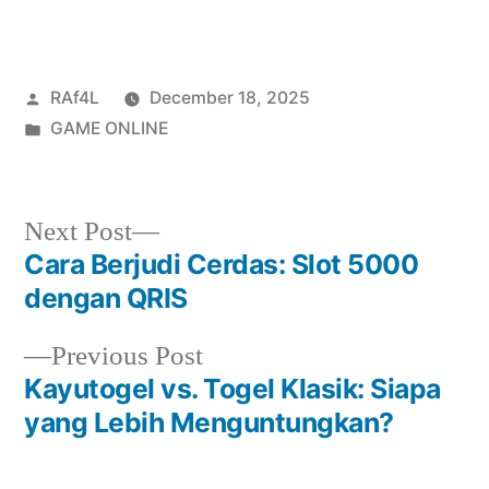
Posted
RAf4L
December 18, 2025
by
Posted
GAME ONLINE
in
Next
Next Post
post:
Cara Berjudi Cerdas: Slot 5000
Post
dengan QRIS
navigation
Previous
Previous Post
post:
Kayutogel vs. Togel Klasik: Siapa
yang Lebih Menguntungkan?