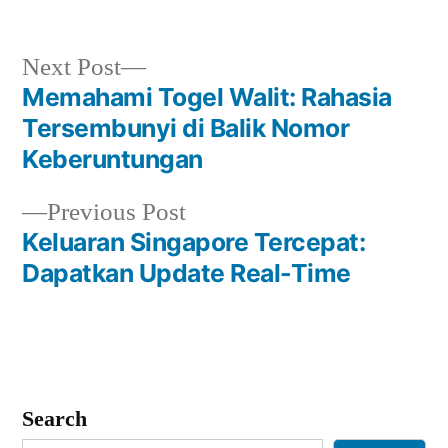
Next
Next Post
post:
Memahami Togel Walit: Rahasia
Post
Tersembunyi di Balik Nomor
navigation
Keberuntungan
Previous
Previous Post
post:
Keluaran Singapore Tercepat:
Dapatkan Update Real-Time
Search