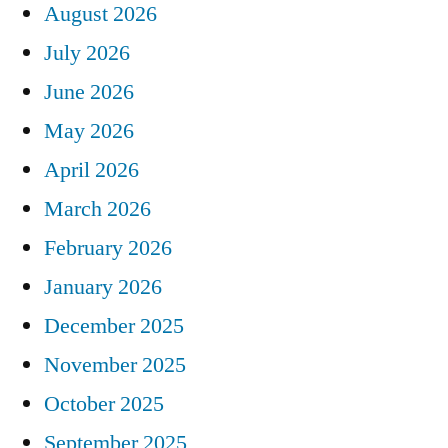
August 2026
July 2026
June 2026
May 2026
April 2026
March 2026
February 2026
January 2026
December 2025
November 2025
October 2025
September 2025