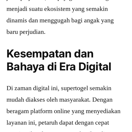
menjadi suatu ekosistem yang semakin
dinamis dan menggugah bagi angak yang
baru perjudian.
Kesempatan dan
Bahaya di Era Digital
Di zaman digital ini, supertogel semakin
mudah diakses oleh masyarakat. Dengan
beragam platform online yang menyediakan
layanan ini, petaruh dapat dengan cepat