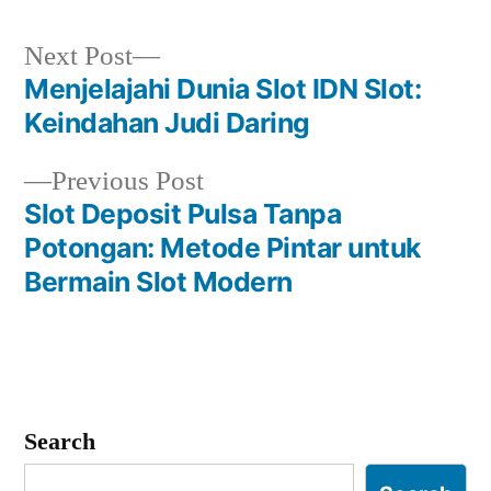
Next
Next Post
post:
Menjelajahi Dunia Slot IDN Slot:
Post
Keindahan Judi Daring
navigation
Previous
Previous Post
post:
Slot Deposit Pulsa Tanpa
Potongan: Metode Pintar untuk
Bermain Slot Modern
Search