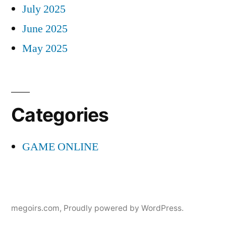
July 2025
June 2025
May 2025
Categories
GAME ONLINE
megoirs.com
,
Proudly powered by WordPress.