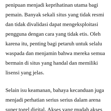
penipuan menjadi keprihatinan utama bagi
pemain. Banyak sekali situs yang tidak resmi
dan tidak divalidasi dapat mengeksploitasi
pengguna dengan cara yang tidak etis. Oleh
karena itu, penting bagi petaruh untuk selalu
waspada dan menjamin bahwa mereka semua
bermain di situs yang handal dan memiliki
lisensi yang jelas.
Selain isu keamanan, bahaya kecanduan juga
menjadi perhatian serius serius dalam arena
super togel digital. Akses yang mudah akses