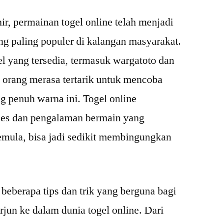
ir, permainan togel online telah menjadi
ng paling populer di kalangan masyarakat.
l yang tersedia, termasuk wargatoto dan
k orang merasa tertarik untuk mencoba
g penuh warna ini. Togel online
es dan pengalaman bermain yang
emula, bisa jadi sedikit membingungkan
beberapa tips dan trik yang berguna bagi
jun ke dalam dunia togel online. Dari