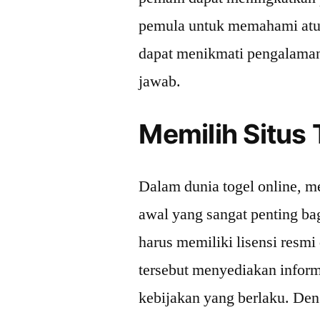
pemula untuk memahami atur
dapat menikmati pengalaman
jawab.
Memilih Situs
Dalam dunia togel online, m
awal yang sangat penting ba
harus memiliki lisensi resmi 
tersebut menyediakan inform
kebijakan yang berlaku. Den