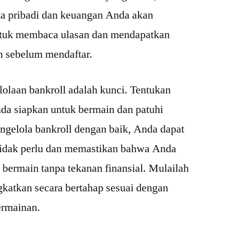
a pribadi dan keuangan Anda akan
 untuk membaca ulasan dan mendapatkan
n sebelum mendaftar.
lolaan bankroll adalah kunci. Tentukan
da siapkan untuk bermain dan patuhi
ngelola bankroll dengan baik, Anda dapat
tidak perlu dan memastikan bahwa Anda
bermain tanpa tekanan finansial. Mulailah
ngkatkan secara bertahap sesuai dengan
rmainan.