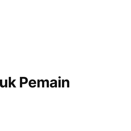
ntuk Pemain