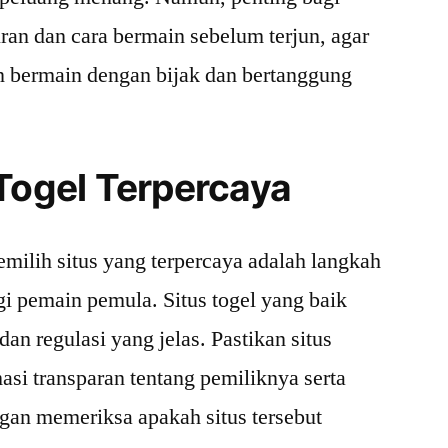
an dan cara bermain sebelum terjun, agar
 bermain dengan bijak dan bertanggung
 Togel Terpercaya
emilih situs yang terpercaya adalah langkah
gi pemain pemula. Situs togel yang baik
dan regulasi yang jelas. Pastikan situs
asi transparan tentang pemiliknya serta
gan memeriksa apakah situs tersebut