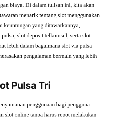
n biaya. Di dalam tulisan ini, kita akan
 tawaran menarik tentang slot menggunakan
am keuntungan yang ditawarkannya,
 pulsa, slot deposit telkomsel, serta slot
ihat lebih dalam bagaimana slot via pulsa
merasakan pengalaman bermain yang lebih
t Pulsa Tri
 kenyamanan penggunaan bagi pengguna
n slot online tanpa harus repot melakukan