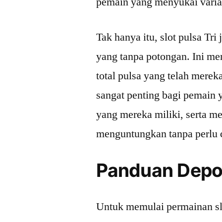
pemain yang menyukai varias
Tak hanya itu, slot pulsa Tr
yang tanpa potongan. Ini m
total pulsa yang telah mere
sangat penting bagi pemain
yang mereka miliki, serta m
menguntungkan tanpa perlu c
Panduan Depos
Untuk memulai permainan slo