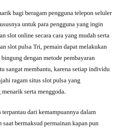
narik bagi beragam pengguna telepon seluler
hususnya untuk para pengguna yang ingin
n slot online secara cara yang mudah serta
 slot pulsa Tri, pemain dapat melakukan
rus bingung dengan metode pembayaran
ntu sangat membantu, karena setiap individu
jahi ragam situs slot pulsa yang
 menarik serta menggoda.
un terpantau dari kemampuannya dalam
 saat bermaksud permainan kapan pun