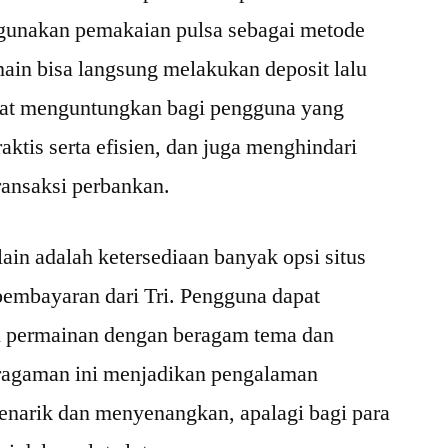
gunakan pemakaian pulsa sebagai metode
in bisa langsung melakukan deposit lalu
amat menguntungkan bagi pengguna yang
aktis serta efisien, dan juga menghindari
ransaksi perbankan.
ain adalah ketersediaan banyak opsi situs
pembayaran dari Tri. Pengguna dapat
 permainan dengan beragam tema dan
ragaman ini menjadikan pengalaman
enarik dan menyenangkan, apalagi bagi para