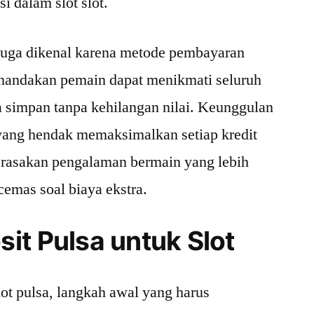
i dalam slot slot.
i juga dikenal karena metode pembayaran
enandakan pemain dapat menikmati seluruh
ka simpan tanpa kehilangan nilai. Keunggulan
 yang hendak memaksimalkan setiap kredit
erasakan pengalaman bermain yang lebih
emas soal biaya ekstra.
it Pulsa untuk Slot
t pulsa, langkah awal yang harus