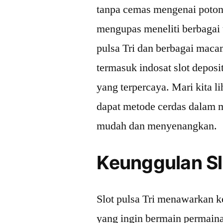
tanpa cemas mengenai potonga
mengupas meneliti berbagai
pulsa Tri dan berbagai mac
termasuk indosat slot deposit
yang terpercaya. Mari kita l
dapat metode cerdas dalam 
mudah dan menyenangkan.
Keunggulan Slo
Slot pulsa Tri menawarkan
yang ingin bermain permaina