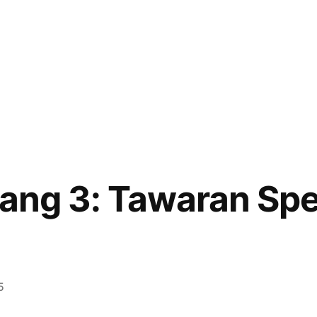
lang 3: Tawaran Spe
5