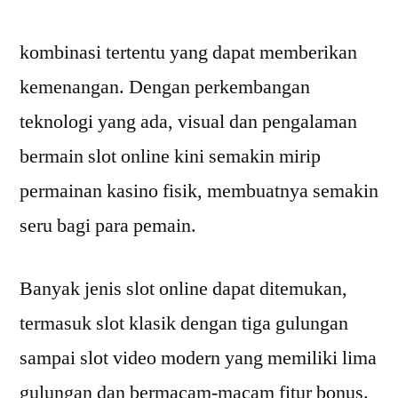
kombinasi tertentu yang dapat memberikan
kemenangan. Dengan perkembangan
teknologi yang ada, visual dan pengalaman
bermain slot online kini semakin mirip
permainan kasino fisik, membuatnya semakin
seru bagi para pemain.
Banyak jenis slot online dapat ditemukan,
termasuk slot klasik dengan tiga gulungan
sampai slot video modern yang memiliki lima
gulungan dan bermacam-macam fitur bonus.