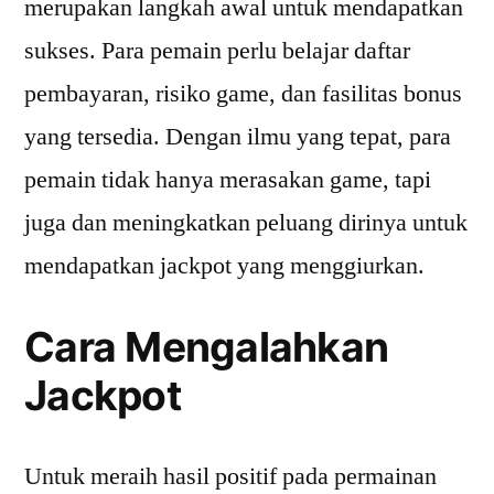
merupakan langkah awal untuk mendapatkan
sukses. Para pemain perlu belajar daftar
pembayaran, risiko game, dan fasilitas bonus
yang tersedia. Dengan ilmu yang tepat, para
pemain tidak hanya merasakan game, tapi
juga dan meningkatkan peluang dirinya untuk
mendapatkan jackpot yang menggiurkan.
Cara Mengalahkan
Jackpot
Untuk meraih hasil positif pada permainan