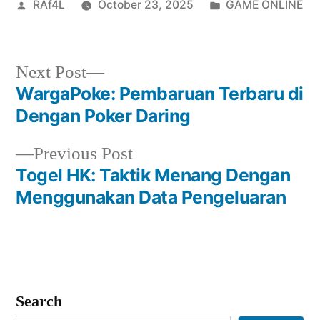
Posted
Posted
RAf4L
October 23, 2025
GAME ONLINE
by
in
Next
Next Post
post:
WargaPoke: Pembaruan Terbaru di
Post
Dengan Poker Daring
navigation
Previous
Previous Post
post:
Togel HK: Taktik Menang Dengan
Menggunakan Data Pengeluaran
Search