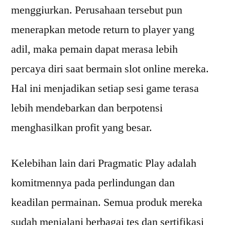
menggiurkan. Perusahaan tersebut pun
menerapkan metode return to player yang
adil, maka pemain dapat merasa lebih
percaya diri saat bermain slot online mereka.
Hal ini menjadikan setiap sesi game terasa
lebih mendebarkan dan berpotensi
menghasilkan profit yang besar.
Kelebihan lain dari Pragmatic Play adalah
komitmennya pada perlindungan dan
keadilan permainan. Semua produk mereka
sudah menjalani berbagai tes dan sertifikasi