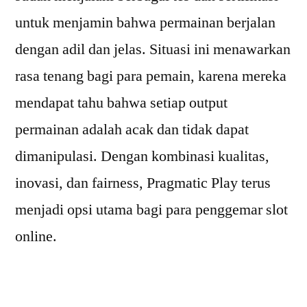
untuk menjamin bahwa permainan berjalan
dengan adil dan jelas. Situasi ini menawarkan
rasa tenang bagi para pemain, karena mereka
mendapat tahu bahwa setiap output
permainan adalah acak dan tidak dapat
dimanipulasi. Dengan kombinasi kualitas,
inovasi, dan fairness, Pragmatic Play terus
menjadi opsi utama bagi para penggemar slot
online.