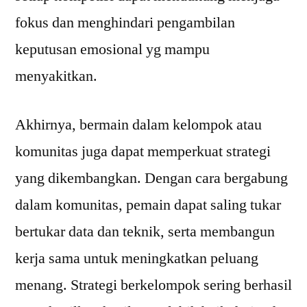
fokus dan menghindari pengambilan
keputusan emosional yg mampu
menyakitkan.
Akhirnya, bermain dalam kelompok atau
komunitas juga dapat memperkuat strategi
yang dikembangkan. Dengan cara bergabung
dalam komunitas, pemain dapat saling tukar
bertukar data dan teknik, serta membangun
kerja sama untuk meningkatkan peluang
menang. Strategi berkelompok sering berhasil