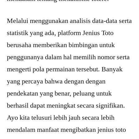
Melalui menggunakan analisis data-data serta
statistik yang ada, platform Jenius Toto
berusaha memberikan bimbingan untuk
penggunanya dalam hal memilih nomor serta
mengerti pola permainan tersebut. Banyak
yang percaya bahwa dengan dengan
pendekatan yang benar, peluang untuk
berhasil dapat meningkat secara signifikan.
Ayo kita telusuri lebih jauh secara lebih
mendalam manfaat mengibatkan jenius toto