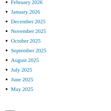
February 2026
January 2026
December 2025
November 2025
October 2025
September 2025
August 2025
July 2025
June 2025
May 2025