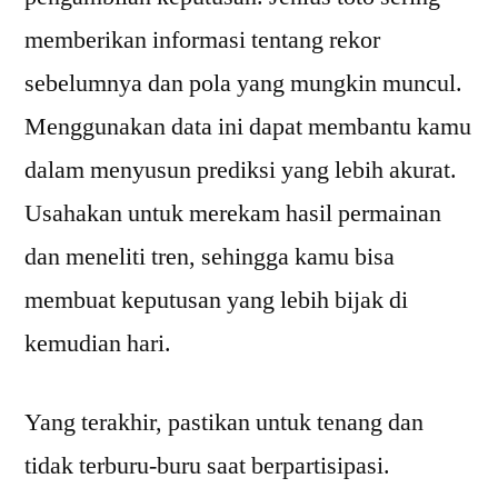
memberikan informasi tentang rekor
sebelumnya dan pola yang mungkin muncul.
Menggunakan data ini dapat membantu kamu
dalam menyusun prediksi yang lebih akurat.
Usahakan untuk merekam hasil permainan
dan meneliti tren, sehingga kamu bisa
membuat keputusan yang lebih bijak di
kemudian hari.
Yang terakhir, pastikan untuk tenang dan
tidak terburu-buru saat berpartisipasi.