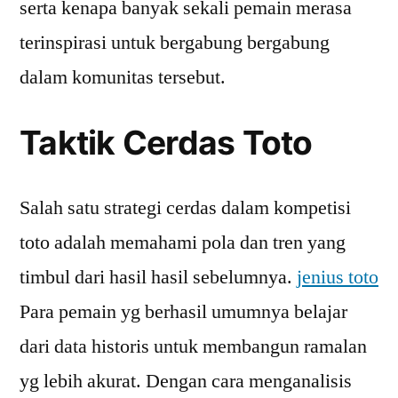
serta kenapa banyak sekali pemain merasa
terinspirasi untuk bergabung bergabung
dalam komunitas tersebut.
Taktik Cerdas Toto
Salah satu strategi cerdas dalam kompetisi
toto adalah memahami pola dan tren yang
timbul dari hasil hasil sebelumnya.
jenius toto
Para pemain yg berhasil umumnya belajar
dari data historis untuk membangun ramalan
yg lebih akurat. Dengan cara menganalisis