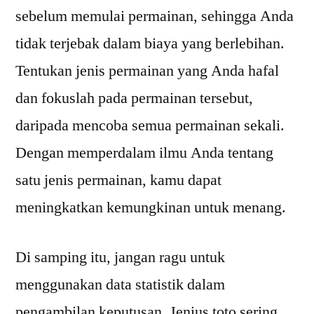
sebelum memulai permainan, sehingga Anda
tidak terjebak dalam biaya yang berlebihan.
Tentukan jenis permainan yang Anda hafal
dan fokuslah pada permainan tersebut,
daripada mencoba semua permainan sekali.
Dengan memperdalam ilmu Anda tentang
satu jenis permainan, kamu dapat
meningkatkan kemungkinan untuk menang.
Di samping itu, jangan ragu untuk
menggunakan data statistik dalam
pengambilan keputusan. Jenius toto sering