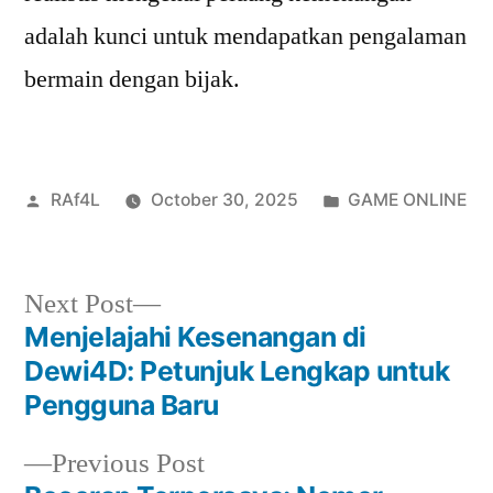
adalah kunci untuk mendapatkan pengalaman
bermain dengan bijak.
Posted
Posted
RAf4L
October 30, 2025
GAME ONLINE
by
in
Next
Next Post
post:
Menjelajahi Kesenangan di
Post
Dewi4D: Petunjuk Lengkap untuk
navigation
Pengguna Baru
Previous
Previous Post