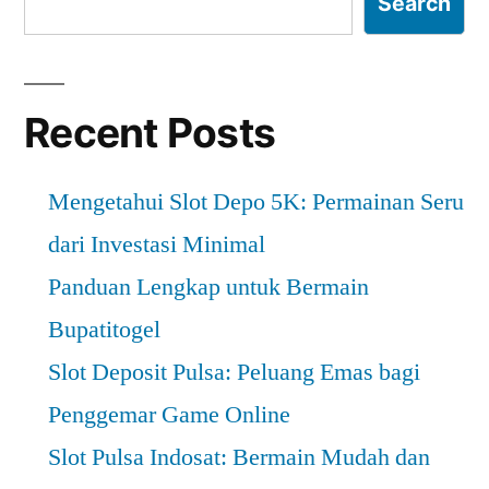
Search
Recent Posts
Mengetahui Slot Depo 5K: Permainan Seru
dari Investasi Minimal
Panduan Lengkap untuk Bermain
Bupatitogel
Slot Deposit Pulsa: Peluang Emas bagi
Penggemar Game Online
Slot Pulsa Indosat: Bermain Mudah dan