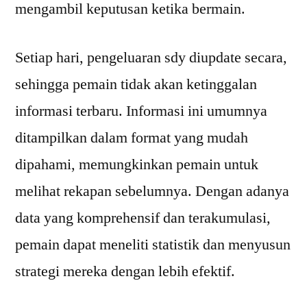
mengambil keputusan ketika bermain.
Setiap hari, pengeluaran sdy diupdate secara,
sehingga pemain tidak akan ketinggalan
informasi terbaru. Informasi ini umumnya
ditampilkan dalam format yang mudah
dipahami, memungkinkan pemain untuk
melihat rekapan sebelumnya. Dengan adanya
data yang komprehensif dan terakumulasi,
pemain dapat meneliti statistik dan menyusun
strategi mereka dengan lebih efektif.