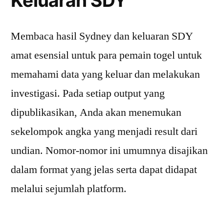
Keluaran SDY
Membaca hasil Sydney dan keluaran SDY
amat esensial untuk para pemain togel untuk
memahami data yang keluar dan melakukan
investigasi. Pada setiap output yang
dipublikasikan, Anda akan menemukan
sekelompok angka yang menjadi result dari
undian. Nomor-nomor ini umumnya disajikan
dalam format yang jelas serta dapat didapat
melalui sejumlah platform.