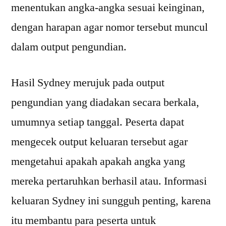
menentukan angka-angka sesuai keinginan,
dengan harapan agar nomor tersebut muncul
dalam output pengundian.
Hasil Sydney merujuk pada output
pengundian yang diadakan secara berkala,
umumnya setiap tanggal. Peserta dapat
mengecek output keluaran tersebut agar
mengetahui apakah apakah angka yang
mereka pertaruhkan berhasil atau. Informasi
keluaran Sydney ini sungguh penting, karena
itu membantu para peserta untuk