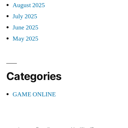
August 2025
July 2025
June 2025
May 2025
Categories
GAME ONLINE