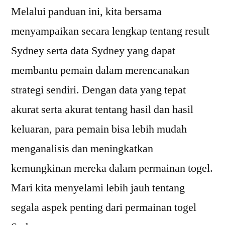
Melalui panduan ini, kita bersama
menyampaikan secara lengkap tentang result
Sydney serta data Sydney yang dapat
membantu pemain dalam merencanakan
strategi sendiri. Dengan data yang tepat
akurat serta akurat tentang hasil dan hasil
keluaran, para pemain bisa lebih mudah
menganalisis dan meningkatkan
kemungkinan mereka dalam permainan togel.
Mari kita menyelami lebih jauh tentang
segala aspek penting dari permainan togel