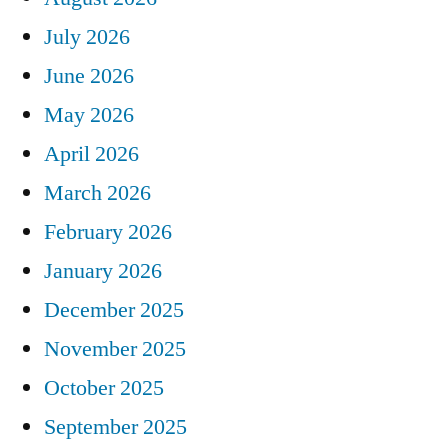
July 2026
June 2026
May 2026
April 2026
March 2026
February 2026
January 2026
December 2025
November 2025
October 2025
September 2025