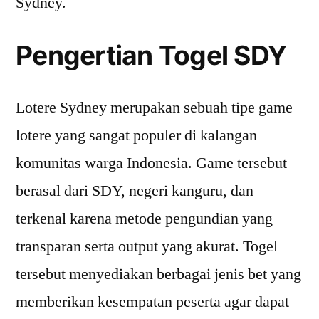
Sydney.
Pengertian Togel SDY
Lotere Sydney merupakan sebuah tipe game
lotere yang sangat populer di kalangan
komunitas warga Indonesia. Game tersebut
berasal dari SDY, negeri kanguru, dan
terkenal karena metode pengundian yang
transparan serta output yang akurat. Togel
tersebut menyediakan berbagai jenis bet yang
memberikan kesempatan peserta agar dapat