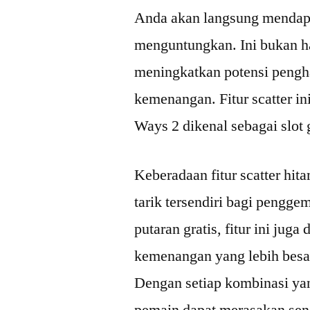
Anda akan langsung mendapa
menguntungkan. Ini bukan h
meningkatkan potensi peng
kemenangan. Fitur scatter i
Ways 2 dikenal sebagai slot 
Keberadaan fitur scatter h
tarik tersendiri bagi pengge
putaran gratis, fitur ini jug
kemenangan yang lebih besar
Dengan setiap kombinasi yang