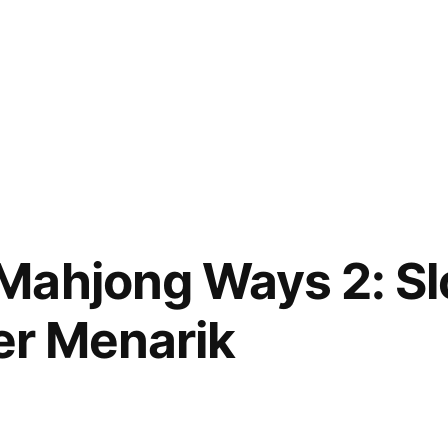
Mahjong Ways 2: Sl
ter Menarik