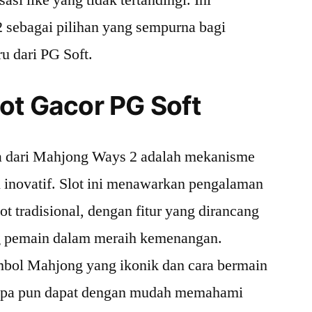
si like yang tidak tertandingi. Ini
sebagai pilihan yang sempurna bagi
u dari PG Soft.
ot Gacor PG Soft
a dari Mahjong Ways 2 adalah mekanisme
 inovatif. Slot ini menawarkan pengalaman
ot tradisional, dengan fitur yang dirancang
g pemain dalam meraih kemenangan.
mbol Mahjong yang ikonik dan cara bermain
apa pun dapat dengan mudah memahami