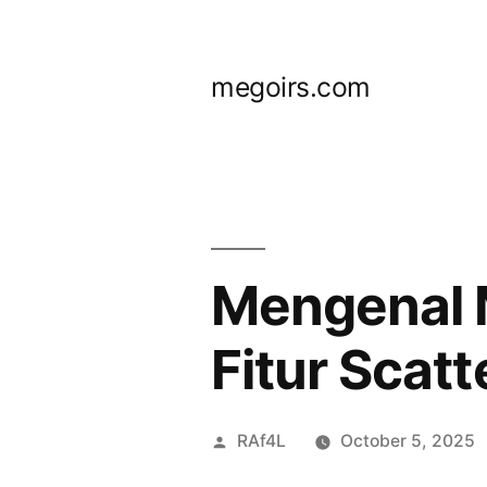
Skip
to
megoirs.com
content
Mengenal 
Fitur Scat
Posted
RAf4L
October 5, 2025
by