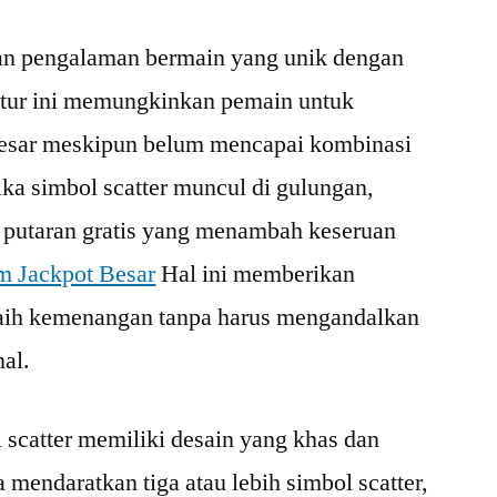
 pengalaman bermain yang unik dengan
 Fitur ini memungkinkan pemain untuk
sar meskipun belum mencapai kombinasi
ika simbol scatter muncul di gulungan,
putaran gratis yang menambah keseruan
am Jackpot Besar
Hal ini memberikan
aih kemenangan tanpa harus mengandalkan
al.
 scatter memiliki desain yang khas dan
mendaratkan tiga atau lebih simbol scatter,