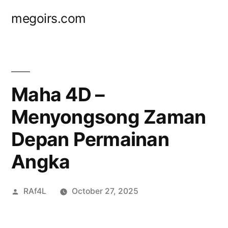
Skip
megoirs.com
to
content
Maha 4D –
Menyongsong Zaman
Depan Permainan
Angka
Posted
RAf4L
October 27, 2025
by