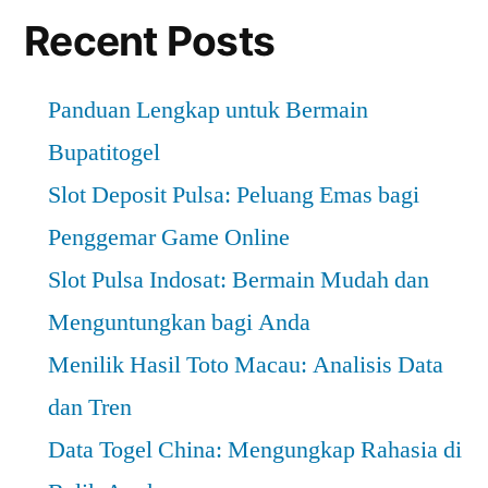
Recent Posts
Panduan Lengkap untuk Bermain
Bupatitogel
Slot Deposit Pulsa: Peluang Emas bagi
Penggemar Game Online
Slot Pulsa Indosat: Bermain Mudah dan
Menguntungkan bagi Anda
Menilik Hasil Toto Macau: Analisis Data
dan Tren
Data Togel China: Mengungkap Rahasia di