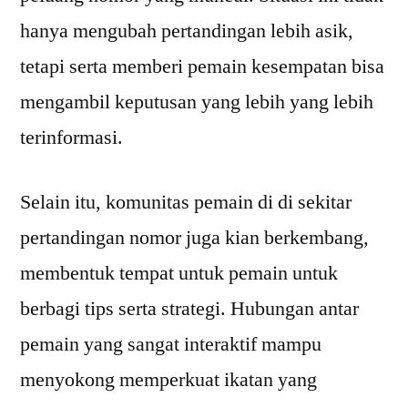
hanya mengubah pertandingan lebih asik,
tetapi serta memberi pemain kesempatan bisa
mengambil keputusan yang lebih yang lebih
terinformasi.
Selain itu, komunitas pemain di di sekitar
pertandingan nomor juga kian berkembang,
membentuk tempat untuk pemain untuk
berbagi tips serta strategi. Hubungan antar
pemain yang sangat interaktif mampu
menyokong memperkuat ikatan yang