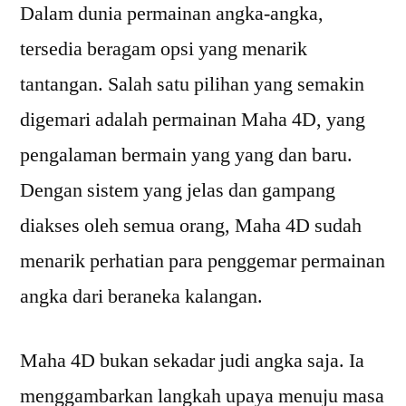
Dalam dunia permainan angka-angka,
tersedia beragam opsi yang menarik
tantangan. Salah satu pilihan yang semakin
digemari adalah permainan Maha 4D, yang
pengalaman bermain yang yang dan baru.
Dengan sistem yang jelas dan gampang
diakses oleh semua orang, Maha 4D sudah
menarik perhatian para penggemar permainan
angka dari beraneka kalangan.
Maha 4D bukan sekadar judi angka saja. Ia
menggambarkan langkah upaya menuju masa