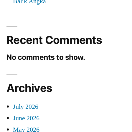
Balik Angka
Recent Comments
No comments to show.
Archives
July 2026
June 2026
May 2026