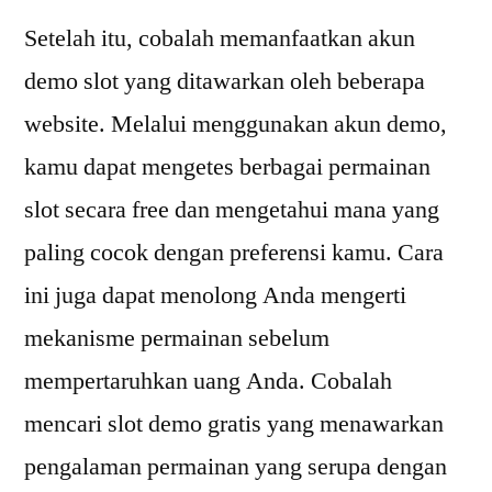
Setelah itu, cobalah memanfaatkan akun
demo slot yang ditawarkan oleh beberapa
website. Melalui menggunakan akun demo,
kamu dapat mengetes berbagai permainan
slot secara free dan mengetahui mana yang
paling cocok dengan preferensi kamu. Cara
ini juga dapat menolong Anda mengerti
mekanisme permainan sebelum
mempertaruhkan uang Anda. Cobalah
mencari slot demo gratis yang menawarkan
pengalaman permainan yang serupa dengan