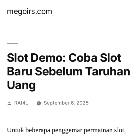
Skip
megoirs.com
to
content
Slot Demo: Coba Slot
Baru Sebelum Taruhan
Uang
Posted
RAf4L
September 6, 2025
by
Untuk beberapa penggemar permainan slot,