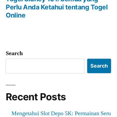
Perlu Anda Ketahui tentang Togel
Online
Search
Search
Recent Posts
Mengetahui Slot Depo 5K: Permainan Seru