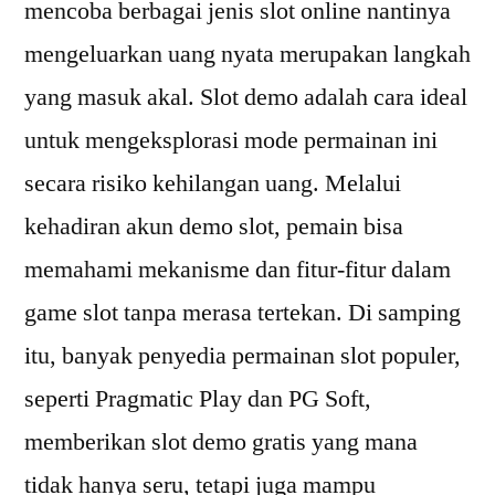
mencoba berbagai jenis slot online nantinya
mengeluarkan uang nyata merupakan langkah
yang masuk akal. Slot demo adalah cara ideal
untuk mengeksplorasi mode permainan ini
secara risiko kehilangan uang. Melalui
kehadiran akun demo slot, pemain bisa
memahami mekanisme dan fitur-fitur dalam
game slot tanpa merasa tertekan. Di samping
itu, banyak penyedia permainan slot populer,
seperti Pragmatic Play dan PG Soft,
memberikan slot demo gratis yang mana
tidak hanya seru, tetapi juga mampu