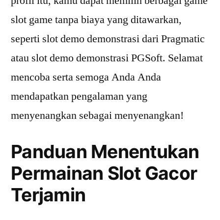
profil itu, kamu dapat memilih berbagai game
slot game tanpa biaya yang ditawarkan,
seperti slot demo demonstrasi dari Pragmatic
atau slot demo demonstrasi PGSoft. Selamat
mencoba serta semoga Anda Anda
mendapatkan pengalaman yang
menyenangkan sebagai menyenangkan!
Panduan Menentukan
Permainan Slot Gacor
Terjamin