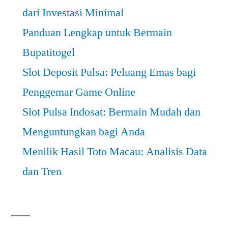
dari Investasi Minimal
Panduan Lengkap untuk Bermain
Bupatitogel
Slot Deposit Pulsa: Peluang Emas bagi
Penggemar Game Online
Slot Pulsa Indosat: Bermain Mudah dan
Menguntungkan bagi Anda
Menilik Hasil Toto Macau: Analisis Data
dan Tren