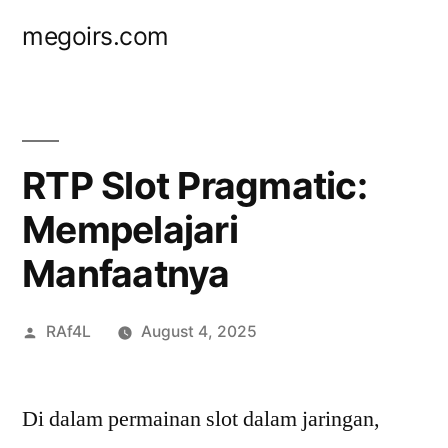
Skip
megoirs.com
to
content
RTP Slot Pragmatic:
Mempelajari
Manfaatnya
Posted
RAf4L
August 4, 2025
by
Di dalam permainan slot dalam jaringan,