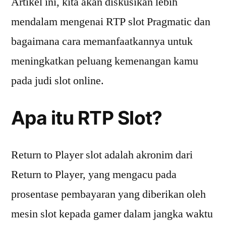
Artikel ini, kita akan diskusikan lebih
mendalam mengenai RTP slot Pragmatic dan
bagaimana cara memanfaatkannya untuk
meningkatkan peluang kemenangan kamu
pada judi slot online.
Apa itu RTP Slot?
Return to Player slot adalah akronim dari
Return to Player, yang mengacu pada
prosentase pembayaran yang diberikan oleh
mesin slot kepada gamer dalam jangka waktu