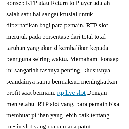
konsep RTP atau Return to Player adalah
salah satu hal sangat krusial untuk
diperhatikan bagi para pemain. RTP slot
merujuk pada persentase dari total total
taruhan yang akan dikembalikan kepada
pengguna seiring waktu. Memahami konsep
ini sangatlah rasanya penting, khususnya
seandainya kamu bermaksud meningkatkan
profit saat bermain.
rtp live slot
Dengan
mengetahui RTP slot yang, para pemain bisa
membuat pilihan yang lebih baik tentang
mesin slot yang mana mana patut