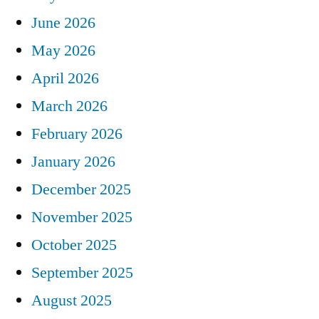
June 2026
May 2026
April 2026
March 2026
February 2026
January 2026
December 2025
November 2025
October 2025
September 2025
August 2025