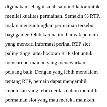
digunakan sebagai salah satu indikator untuk
menilai kualitas permainan. Semakin % RTP,
makin menguntungkan permainan tersebut
bagi gamer. Oleh karena itu, banyak pemain
yang mencari informasi perihal RTP slot
paling tinggi atau bocoran RTP slot untuk
mencari permainan yang menawarkan
peluang baik. Dengan yang lebih mendalam
tentang RTP, pemain dapat mengambil
keputusan yang lebih cerdas dalam memilih
permainan slot yang mau mereka mainkan.