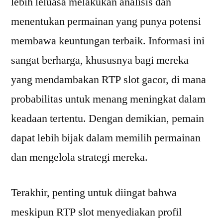
lebih leluasa melakukan analisis dan
menentukan permainan yang punya potensi
membawa keuntungan terbaik. Informasi ini
sangat berharga, khususnya bagi mereka
yang mendambakan RTP slot gacor, di mana
probabilitas untuk menang meningkat dalam
keadaan tertentu. Dengan demikian, pemain
dapat lebih bijak dalam memilih permainan
dan mengelola strategi mereka.
Terakhir, penting untuk diingat bahwa
meskipun RTP slot menyediakan profil