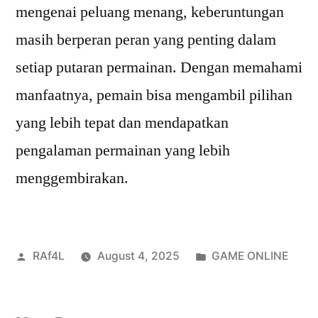
mengenai peluang menang, keberuntungan
masih berperan peran yang penting dalam
setiap putaran permainan. Dengan memahami
manfaatnya, pemain bisa mengambil pilihan
yang lebih tepat dan mendapatkan
pengalaman permainan yang lebih
menggembirakan.
Posted
Posted
RAf4L
August 4, 2025
GAME ONLINE
by
in