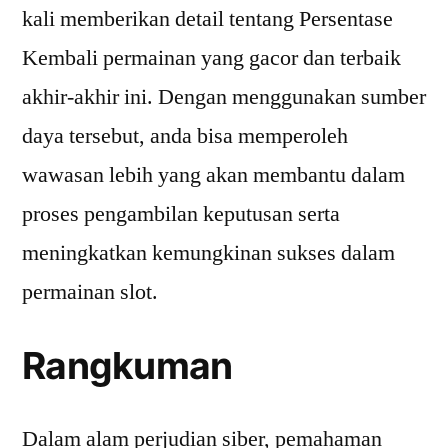
kali memberikan detail tentang Persentase
Kembali permainan yang gacor dan terbaik
akhir-akhir ini. Dengan menggunakan sumber
daya tersebut, anda bisa memperoleh
wawasan lebih yang akan membantu dalam
proses pengambilan keputusan serta
meningkatkan kemungkinan sukses dalam
permainan slot.
Rangkuman
Dalam alam perjudian siber, pemahaman