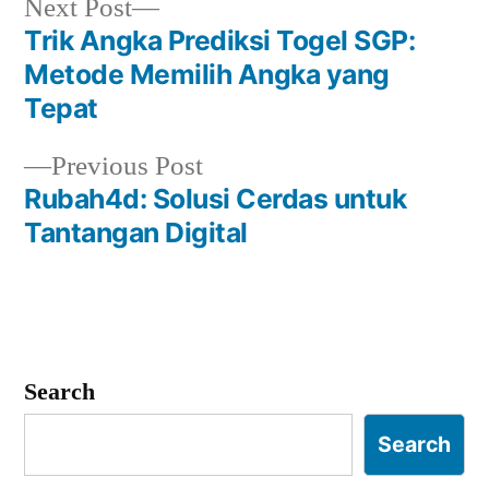
Next
Next Post
post:
Trik Angka Prediksi Togel SGP:
Post
Metode Memilih Angka yang
navigation
Tepat
Previous
Previous Post
post:
Rubah4d: Solusi Cerdas untuk
Tantangan Digital
Search
Search