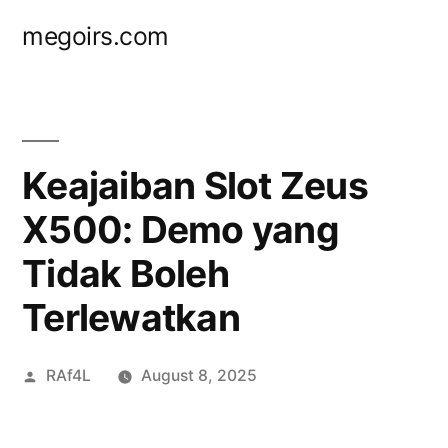
Skip
megoirs.com
to
content
Keajaiban Slot Zeus
X500: Demo yang
Tidak Boleh
Terlewatkan
Posted
RAf4L
August 8, 2025
by