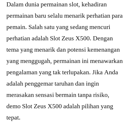
Dalam dunia permainan slot, kehadiran
permainan baru selalu menarik perhatian para
pemain. Salah satu yang sedang mencuri
perhatian adalah Slot Zeus X500. Dengan
tema yang menarik dan potensi kemenangan
yang menggugah, permainan ini menawarkan
pengalaman yang tak terlupakan. Jika Anda
adalah penggemar taruhan dan ingin
merasakan sensasi bermain tanpa risiko,
demo Slot Zeus X500 adalah pilihan yang
tepat.