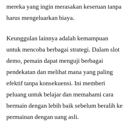
mereka yang ingin merasakan keseruan tanpa
harus mengeluarkan biaya.
Keunggulan lainnya adalah kemampuan
untuk mencoba berbagai strategi. Dalam slot
demo, pemain dapat menguji berbagai
pendekatan dan melihat mana yang paling
efektif tanpa konsekuensi. Ini memberi
peluang untuk belajar dan memahami cara
bermain dengan lebih baik sebelum beralih ke
permainan dengan uang asli.