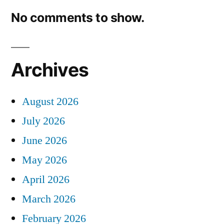
No comments to show.
Archives
August 2026
July 2026
June 2026
May 2026
April 2026
March 2026
February 2026