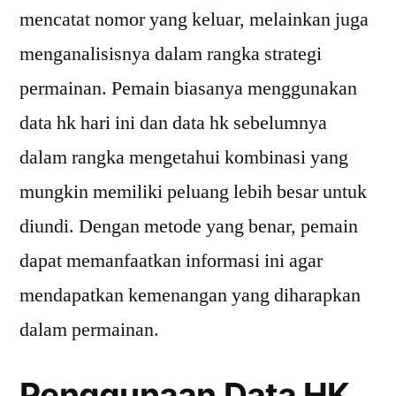
mencatat nomor yang keluar, melainkan juga
menganalisisnya dalam rangka strategi
permainan. Pemain biasanya menggunakan
data hk hari ini dan data hk sebelumnya
dalam rangka mengetahui kombinasi yang
mungkin memiliki peluang lebih besar untuk
diundi. Dengan metode yang benar, pemain
dapat memanfaatkan informasi ini agar
mendapatkan kemenangan yang diharapkan
dalam permainan.
Penggunaan Data HK