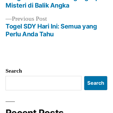
Post
Misteri di Balik Angka
navigation
Previous
Previous Post
post:
Togel SDY Hari Ini: Semua yang
Perlu Anda Tahu
Search
Search
Recent Posts