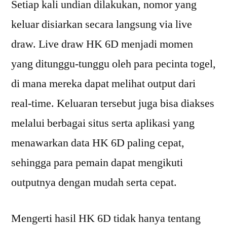
Setiap kali undian dilakukan, nomor yang
keluar disiarkan secara langsung via live
draw. Live draw HK 6D menjadi momen
yang ditunggu-tunggu oleh para pecinta togel,
di mana mereka dapat melihat output dari
real-time. Keluaran tersebut juga bisa diakses
melalui berbagai situs serta aplikasi yang
menawarkan data HK 6D paling cepat,
sehingga para pemain dapat mengikuti
outputnya dengan mudah serta cepat.
Mengerti hasil HK 6D tidak hanya tentang