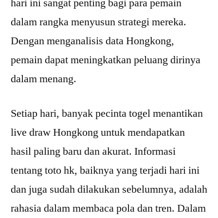
hari ini sangat penting bagi para pemain
dalam rangka menyusun strategi mereka.
Dengan menganalisis data Hongkong,
pemain dapat meningkatkan peluang dirinya
dalam menang.
Setiap hari, banyak pecinta togel menantikan
live draw Hongkong untuk mendapatkan
hasil paling baru dan akurat. Informasi
tentang toto hk, baiknya yang terjadi hari ini
dan juga sudah dilakukan sebelumnya, adalah
rahasia dalam membaca pola dan tren. Dalam