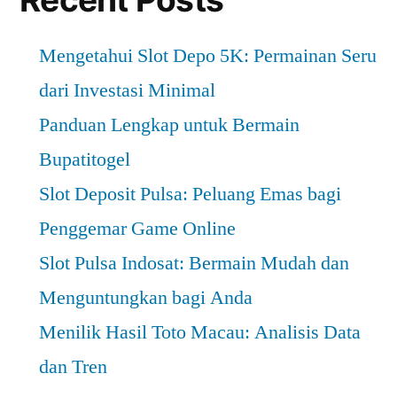
Mengetahui Slot Depo 5K: Permainan Seru
dari Investasi Minimal
Panduan Lengkap untuk Bermain
Bupatitogel
Slot Deposit Pulsa: Peluang Emas bagi
Penggemar Game Online
Slot Pulsa Indosat: Bermain Mudah dan
Menguntungkan bagi Anda
Menilik Hasil Toto Macau: Analisis Data
dan Tren