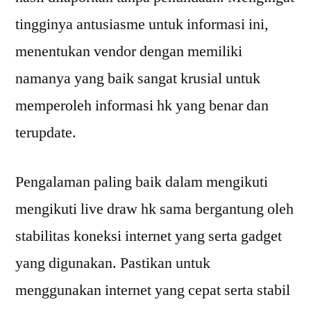
tingginya antusiasme untuk informasi ini,
menentukan vendor dengan memiliki
namanya yang baik sangat krusial untuk
memperoleh informasi hk yang benar dan
terupdate.
Pengalaman paling baik dalam mengikuti
mengikuti live draw hk sama bergantung oleh
stabilitas koneksi internet yang serta gadget
yang digunakan. Pastikan untuk
menggunakan internet yang cepat serta stabil