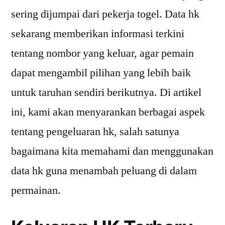
sering dijumpai dari pekerja togel. Data hk
sekarang memberikan informasi terkini
tentang nombor yang keluar, agar pemain
dapat mengambil pilihan yang lebih baik
untuk taruhan sendiri berikutnya. Di artikel
ini, kami akan menyarankan berbagai aspek
tentang pengeluaran hk, salah satunya
bagaimana kita memahami dan menggunakan
data hk guna menambah peluang di dalam
permainan.