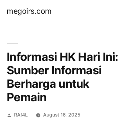
Skip
megoirs.com
to
content
Informasi HK Hari Ini:
Sumber Informasi
Berharga untuk
Pemain
Posted
RAf4L
August 16, 2025
by