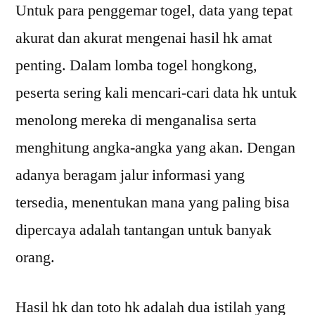
Untuk para penggemar togel, data yang tepat
akurat dan akurat mengenai hasil hk amat
penting. Dalam lomba togel hongkong,
peserta sering kali mencari-cari data hk untuk
menolong mereka di menganalisa serta
menghitung angka-angka yang akan. Dengan
adanya beragam jalur informasi yang
tersedia, menentukan mana yang paling bisa
dipercaya adalah tantangan untuk banyak
orang.
Hasil hk dan toto hk adalah dua istilah yang