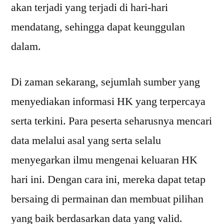
akan terjadi yang terjadi di hari-hari
mendatang, sehingga dapat keunggulan
dalam.
Di zaman sekarang, sejumlah sumber yang
menyediakan informasi HK yang terpercaya
serta terkini. Para peserta seharusnya mencari
data melalui asal yang serta selalu
menyegarkan ilmu mengenai keluaran HK
hari ini. Dengan cara ini, mereka dapat tetap
bersaing di permainan dan membuat pilihan
yang baik berdasarkan data yang valid.