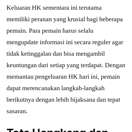
Keluaran HK sementara ini terutama
memiliki peranan yang krusial bagi beberapa
pemain. Para pemain harus selalu
mengupdate informasi ini secara reguler agar
tidak ketinggalan dan bisa mengambil
keuntungan dari setiap yang terdapat. Dengan
memantau pengeluaran HK hari ini, pemain
dapat merencanakan langkah-langkah
berikutnya dengan lebih bijaksana dan tepat
sasaran.