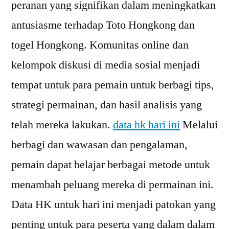
peranan yang signifikan dalam meningkatkan
antusiasme terhadap Toto Hongkong dan
togel Hongkong. Komunitas online dan
kelompok diskusi di media sosial menjadi
tempat untuk para pemain untuk berbagi tips,
strategi permainan, dan hasil analisis yang
telah mereka lakukan.
data hk hari ini
Melalui
berbagi dan wawasan dan pengalaman,
pemain dapat belajar berbagai metode untuk
menambah peluang mereka di permainan ini.
Data HK untuk hari ini menjadi patokan yang
penting untuk para peserta yang dalam dalam