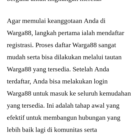
Agar memulai keanggotaan Anda di
Warga88, langkah pertama ialah mendaftar
registrasi. Proses daftar Warga88 sangat
mudah serta bisa dilakukan melalui tautan
Warga88 yang tersedia. Setelah Anda
terdaftar, Anda bisa melakukan login
Warga88 untuk masuk ke seluruh kemudahan
yang tersedia. Ini adalah tahap awal yang
efektif untuk membangun hubungan yang
lebih baik lagi di komunitas serta