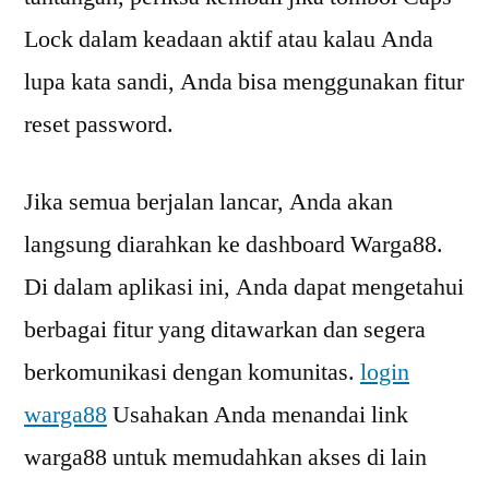
Lock dalam keadaan aktif atau kalau Anda
lupa kata sandi, Anda bisa menggunakan fitur
reset password.
Jika semua berjalan lancar, Anda akan
langsung diarahkan ke dashboard Warga88.
Di dalam aplikasi ini, Anda dapat mengetahui
berbagai fitur yang ditawarkan dan segera
berkomunikasi dengan komunitas.
login
warga88
Usahakan Anda menandai link
warga88 untuk memudahkan akses di lain