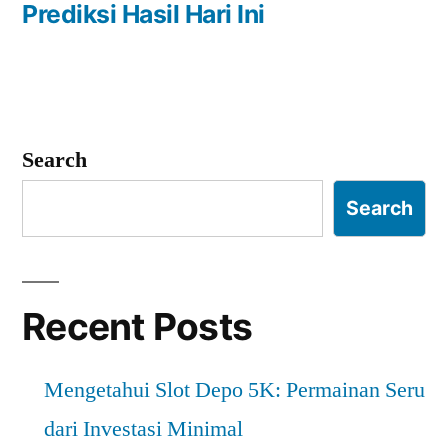
Prediksi Hasil Hari Ini
Search
Search
Recent Posts
Mengetahui Slot Depo 5K: Permainan Seru
dari Investasi Minimal