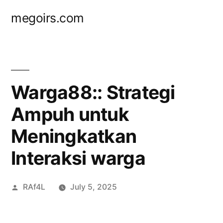
Skip
megoirs.com
to
content
Warga88:: Strategi
Ampuh untuk
Meningkatkan
Interaksi warga
Posted
RAf4L
July 5, 2025
by