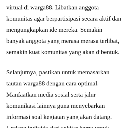
virtual di warga88. Libatkan anggota
komunitas agar berpartisipasi secara aktif dan
mengungkapkan ide mereka. Semakin
banyak anggota yang merasa merasa terlibat,
semakin kuat komunitas yang akan dibentuk.
Selanjutnya, pastikan untuk memasarkan
tautan warga88 dengan cara optimal.
Manfaatkan media sosial serta jalur
komunikasi lainnya guna menyebarkan
informasi soal kegiatan yang akan datang.