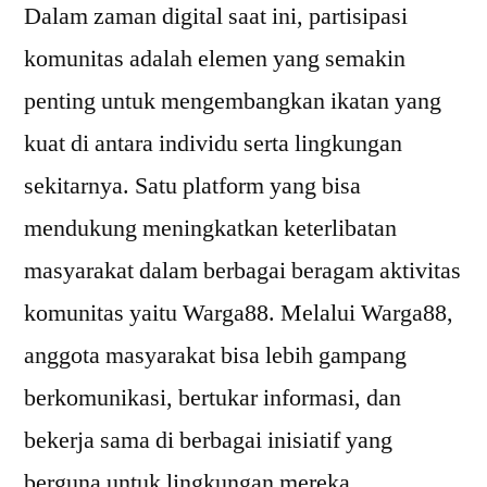
Dalam zaman digital saat ini, partisipasi
komunitas adalah elemen yang semakin
penting untuk mengembangkan ikatan yang
kuat di antara individu serta lingkungan
sekitarnya. Satu platform yang bisa
mendukung meningkatkan keterlibatan
masyarakat dalam berbagai beragam aktivitas
komunitas yaitu Warga88. Melalui Warga88,
anggota masyarakat bisa lebih gampang
berkomunikasi, bertukar informasi, dan
bekerja sama di berbagai inisiatif yang
berguna untuk lingkungan mereka.