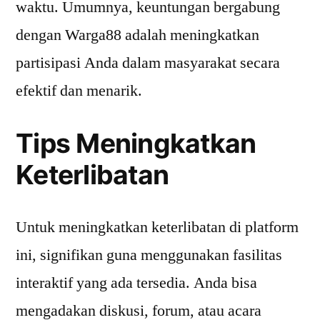
waktu. Umumnya, keuntungan bergabung
dengan Warga88 adalah meningkatkan
partisipasi Anda dalam masyarakat secara
efektif dan menarik.
Tips Meningkatkan
Keterlibatan
Untuk meningkatkan keterlibatan di platform
ini, signifikan guna menggunakan fasilitas
interaktif yang ada tersedia. Anda bisa
mengadakan diskusi, forum, atau acara