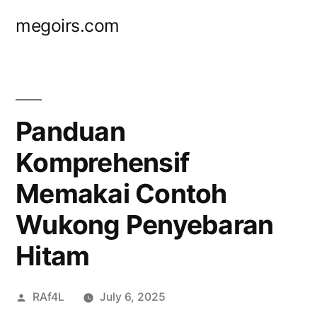
Skip
megoirs.com
to
content
Panduan
Komprehensif
Memakai Contoh
Wukong Penyebaran
Hitam
Posted
RAf4L
July 6, 2025
by