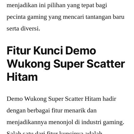
menjadikan ini pilihan yang tepat bagi
pecinta gaming yang mencari tantangan baru
serta diversi.
Fitur Kunci Demo
Wukong Super Scatter
Hitam
Demo Wukong Super Scatter Hitam hadir
dengan berbagai fitur menarik dan
menjadikannya menonjol di industri gaming.
Salah satu dari fitur kuncinya adalah