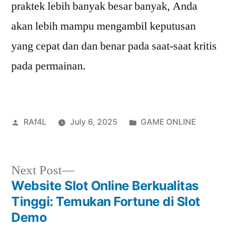
praktek lebih banyak besar banyak, Anda
akan lebih mampu mengambil keputusan
yang cepat dan dan benar pada saat-saat kritis
pada permainan.
Posted
Posted
RAf4L
July 6, 2025
GAME ONLINE
by
in
Next
Next Post
post:
Website Slot Online Berkualitas
Post
Tinggi: Temukan Fortune di Slot
navigation
Demo