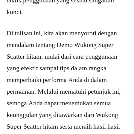
taktik penggunaan yang sesuai sangatlah
kunci.
Di tulisan ini, kita akan menyoroti dengan
mendalam tentang Demo Wukong Super
Scatter hitam, mulai dari cara penggunaan
yang efektif sampai tips dalam rangka
memperbaiki performa Anda di dalam
permainan. Melalui mematuhi petunjuk ini,
semoga Anda dapat menemukan semua
keunggulan yang ditawarkan dari Wukong
Super Scatter hitam serta meraih hasil hasil