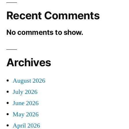
Recent Comments
No comments to show.
Archives
August 2026
July 2026
June 2026
May 2026
April 2026