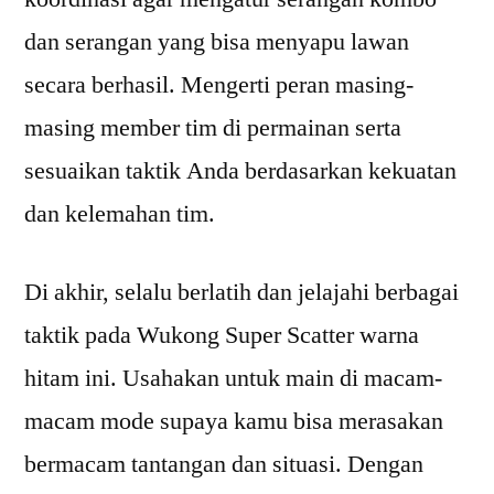
dan serangan yang bisa menyapu lawan
secara berhasil. Mengerti peran masing-
masing member tim di permainan serta
sesuaikan taktik Anda berdasarkan kekuatan
dan kelemahan tim.
Di akhir, selalu berlatih dan jelajahi berbagai
taktik pada Wukong Super Scatter warna
hitam ini. Usahakan untuk main di macam-
macam mode supaya kamu bisa merasakan
bermacam tantangan dan situasi. Dengan