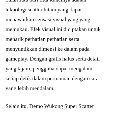
teknologi scatter hitam yang dapat
menawarkan sensasi visual yang yang
memukau. Efek visual ini diciptakan untuk
menarik perhatian perhatian serta
menyuntikkan dimensi ke dalam pada
gameplay. Dengan grafis halus serta detail
yang tajam, pengguna dapat mengalami
setiap detik dalam permainan dengan cara
yang lebih mendalam.
Selain itu, Demo Wukong Super Scatter