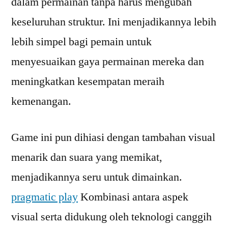
dalam permainan tanpa harus mengubah
keseluruhan struktur. Ini menjadikannya lebih
lebih simpel bagi pemain untuk
menyesuaikan gaya permainan mereka dan
meningkatkan kesempatan meraih
kemenangan.
Game ini pun dihiasi dengan tambahan visual
menarik dan suara yang memikat,
menjadikannya seru untuk dimainkan.
pragmatic play
Kombinasi antara aspek
visual serta didukung oleh teknologi canggih