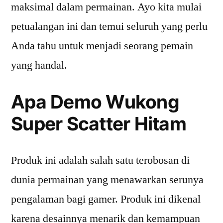
maksimal dalam permainan. Ayo kita mulai
petualangan ini dan temui seluruh yang perlu
Anda tahu untuk menjadi seorang pemain
yang handal.
Apa Demo Wukong
Super Scatter Hitam
Produk ini adalah salah satu terobosan di
dunia permainan yang menawarkan serunya
pengalaman bagi gamer. Produk ini dikenal
karena desainnya menarik dan kemampuan