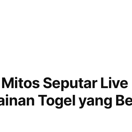
Mitos Seputar Live
inan Togel yang Be