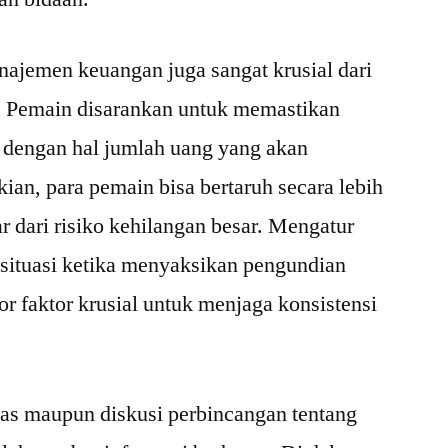
anajemen keuangan juga sangat krusial dari
K. Pemain disarankan untuk memastikan
it dengan hal jumlah uang yang akan
ian, para pemain bisa bertaruh secara lebih
ar dari risiko kehilangan besar. Mengatur
a situasi ketika menyaksikan pengundian
or faktor krusial untuk menjaga konsistensi
tas maupun diskusi perbincangan tentang