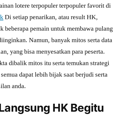
inan lotere terpopuler terpopuler favorit di
hk
Di setiap penarikan, atau result HK,
uk beberapa pemain untuk membawa pulang
iinginkan. Namun, banyak mitos serta data
lan, yang bisa menyesatkan para peserta.
kta dibalik mitos itu serta temukan strategi
semua dapat lebih bijak saat berjudi serta
ilan anda.
 Langsung HK Begitu