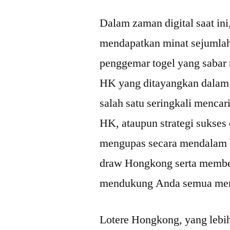
Dalam zaman digital saat in
mendapatkan minat sejumlah 
penggemar togel yang sabar 
HK yang ditayangkan dalam
salah satu seringkali mencar
HK, ataupun strategi sukses 
mengupas secara mendalam be
draw Hongkong serta membe
mendukung Anda semua menin
Lotere Hongkong, yang lebi