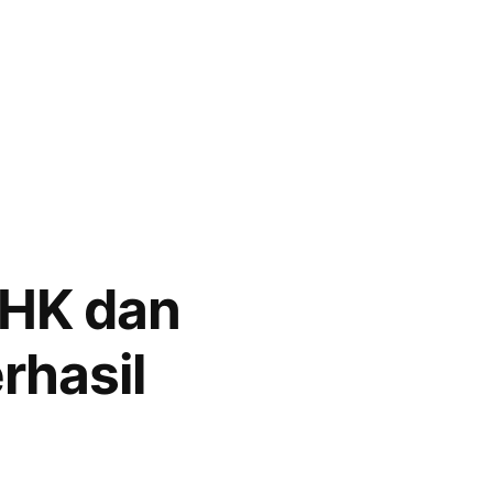
 HK dan
rhasil