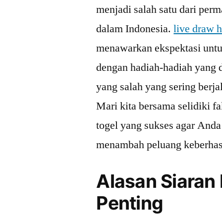
menjadi salah satu dari perma
dalam Indonesia.
live draw 
menawarkan ekspektasi unt
dengan hadiah-hadiah yang d
yang salah yang sering berja
Mari kita bersama selidiki fa
togel yang sukses agar Anda 
menambah peluang keberhas
Alasan Siaran
Penting