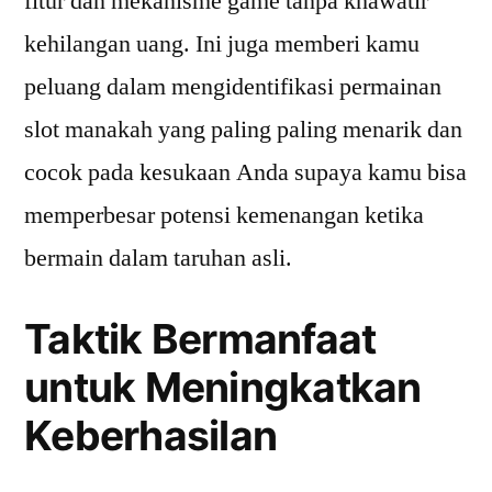
fitur dan mekanisme game tanpa khawatir
kehilangan uang. Ini juga memberi kamu
peluang dalam mengidentifikasi permainan
slot manakah yang paling paling menarik dan
cocok pada kesukaan Anda supaya kamu bisa
memperbesar potensi kemenangan ketika
bermain dalam taruhan asli.
Taktik Bermanfaat
untuk Meningkatkan
Keberhasilan