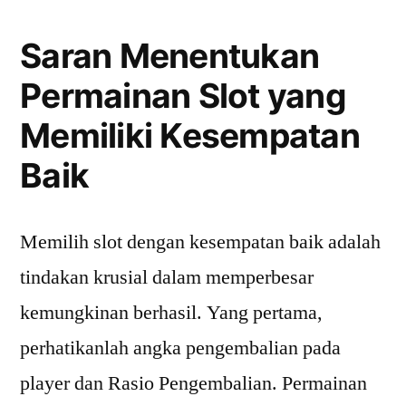
Saran Menentukan
Permainan Slot yang
Memiliki Kesempatan
Baik
Memilih slot dengan kesempatan baik adalah
tindakan krusial dalam memperbesar
kemungkinan berhasil. Yang pertama,
perhatikanlah angka pengembalian pada
player dan Rasio Pengembalian. Permainan