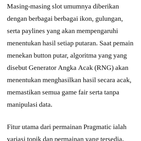
Masing-masing slot umumnya diberikan
dengan berbagai berbagai ikon, gulungan,
serta paylines yang akan mempengaruhi
menentukan hasil setiap putaran. Saat pemain
menekan button putar, algoritma yang yang
disebut Generator Angka Acak (RNG) akan
menentukan menghasilkan hasil secara acak,
memastikan semua game fair serta tanpa
manipulasi data.
Fitur utama dari permainan Pragmatic ialah
variasi topik dan permainan yang tersedia.