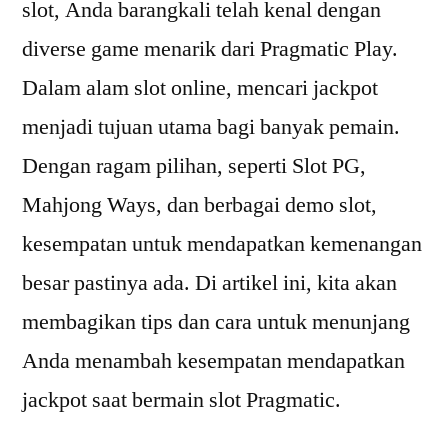
slot, Anda barangkali telah kenal dengan
diverse game menarik dari Pragmatic Play.
Dalam alam slot online, mencari jackpot
menjadi tujuan utama bagi banyak pemain.
Dengan ragam pilihan, seperti Slot PG,
Mahjong Ways, dan berbagai demo slot,
kesempatan untuk mendapatkan kemenangan
besar pastinya ada. Di artikel ini, kita akan
membagikan tips dan cara untuk menunjang
Anda menambah kesempatan mendapatkan
jackpot saat bermain slot Pragmatic.