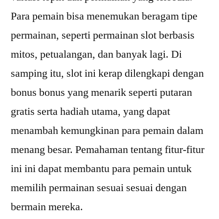
Para pemain bisa menemukan beragam tipe
permainan, seperti permainan slot berbasis
mitos, petualangan, dan banyak lagi. Di
samping itu, slot ini kerap dilengkapi dengan
bonus bonus yang menarik seperti putaran
gratis serta hadiah utama, yang dapat
menambah kemungkinan para pemain dalam
menang besar. Pemahaman tentang fitur-fitur
ini ini dapat membantu para pemain untuk
memilih permainan sesuai sesuai dengan
bermain mereka.