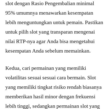
slot dengan Rasio Pengembalian minimal
95% umumnya menawarkan kesempatan
lebih menguntungkan untuk pemain. Pastikan
untuk pilih slot yang transparan mengenai
nilai RTP-nya agar Anda bisa mengetahui
kesempatan Anda sebelum memainkan.
Kedua, cari permainan yang memiliki
volatilitas sesuai sesuai cara bermain. Slot
yang memiliki tingkat risiko rendah biasanya
memberikan hasil minor dengan frekuensi
lebih tinggi, sedangkan permainan slot yang