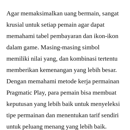
Agar memaksimalkan uang bermain, sangat
krusial untuk setiap pemain agar dapat
memahami tabel pembayaran dan ikon-ikon
dalam game. Masing-masing simbol
memiliki nilai yang, dan kombinasi tertentu
memberikan kemenangan yang lebih besar.
Dengan memahami metode kerja permainan
Pragmatic Play, para pemain bisa membuat
keputusan yang lebih baik untuk menyeleksi
tipe permainan dan menentukan tarif sendiri
untuk peluang menang yang lebih baik.