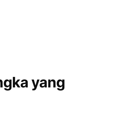
ngka yang