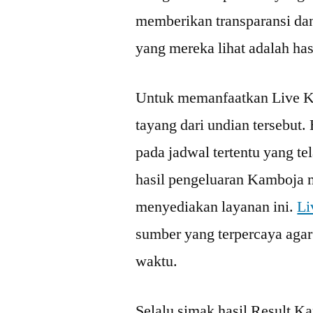
memberikan transparansi da
yang mereka lihat adalah has
Untuk memanfaatkan Live K
tayang dari undian tersebut
pada jadwal tertentu yang t
hasil pengeluaran Kamboja m
menyediakan layanan ini.
Li
sumber yang terpercaya agar 
waktu.
Selalu simak hasil Result K