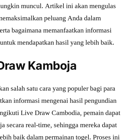
mungkin muncul. Artikel ini akan mengulas
uk memaksimalkan peluang Anda dalam
erta bagaimana memanfaatkan informasi
untuk mendapatkan hasil yang lebih baik.
 Draw Kamboja
n salah satu cara yang populer bagi para
tkan informasi mengenai hasil pengundian
ngikuti Live Draw Cambodia, pemain dapat
a secara real-time, sehingga mereka dapat
bih baik dalam permainan togel. Proses ini