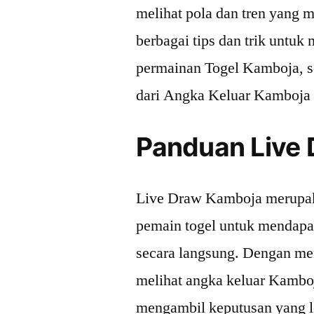
melihat pola dan tren yang 
berbagai tips dan trik unt
permainan Togel Kamboja, s
dari Angka Keluar Kamboja 
Panduan Live
Live Draw Kamboja merupaka
pemain togel untuk mendapa
secara langsung. Dengan me
melihat angka keluar Kamboj
mengambil keputusan yang le