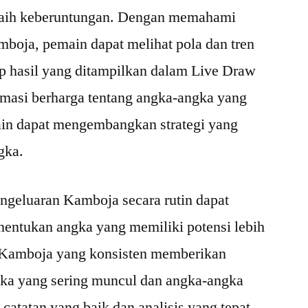
eraih keberuntungan. Dengan memahami
mboja, pemain dapat melihat pola dan tren
p hasil yang ditampilkan dalam Live Draw
asi berharga tentang angka-angka yang
ain dapat mengembangkan strategi yang
gka.
engeluaran Kamboja secara rutin dapat
ntukan angka yang memiliki potensi lebih
an Kamboja yang konsisten memberikan
ka yang sering muncul dan angka-angka
atatan yang baik dan analisis yang tepat,