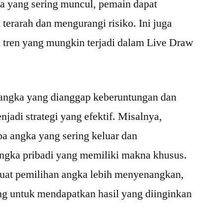
a yang sering muncul, pemain dapat
terarah dan mengurangi risiko. Ini juga
ren yang mungkin terjadi dalam Live Draw
a angka yang dianggap keberuntungan dan
njadi strategi yang efektif. Misalnya,
a angka yang sering keluar dan
gka pribadi yang memiliki makna khusus.
buat pemilihan angka lebih menyenangkan,
ng untuk mendapatkan hasil yang diinginkan
.