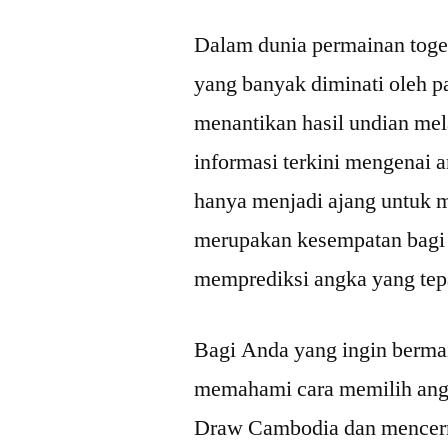
Dalam dunia permainan togel
yang banyak diminati oleh p
menantikan hasil undian me
informasi terkini mengenai a
hanya menjadi ajang untuk m
merupakan kesempatan bagi 
memprediksi angka yang tep
Bagi Anda yang ingin bermai
memahami cara memilih angk
Draw Cambodia dan mencerm