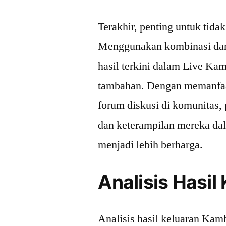
Terakhir, penting untuk tida
Menggunakan kombinasi dari 
hasil terkini dalam Live K
tambahan. Dengan memanfaat
forum diskusi di komunitas
dan keterampilan mereka da
menjadi lebih berharga.
Analisis Hasil
Analisis hasil keluaran Kam