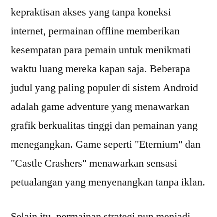
kepraktisan akses yang tanpa koneksi
internet, permainan offline memberikan
kesempatan para pemain untuk menikmati
waktu luang mereka kapan saja. Beberapa
judul yang paling populer di sistem Android
adalah game adventure yang menawarkan
grafik berkualitas tinggi dan pemainan yang
menegangkan. Game seperti "Eternium" dan
"Castle Crashers" menawarkan sensasi
petualangan yang menyenangkan tanpa iklan.
Selain itu, permainan strategi pun menjadi