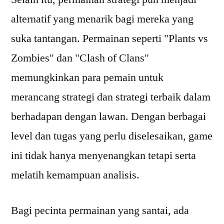
alternatif yang menarik bagi mereka yang
suka tantangan. Permainan seperti "Plants vs
Zombies" dan "Clash of Clans"
memungkinkan para pemain untuk
merancang strategi dan strategi terbaik dalam
berhadapan dengan lawan. Dengan berbagai
level dan tugas yang perlu diselesaikan, game
ini tidak hanya menyenangkan tetapi serta
melatih kemampuan analisis.
Bagi pecinta permainan yang santai, ada