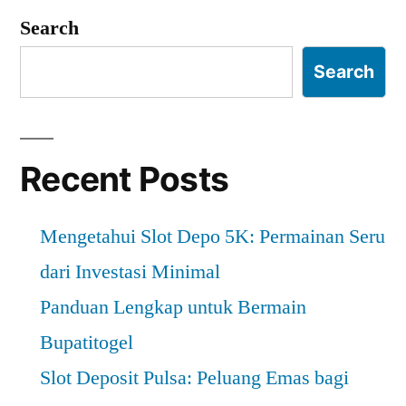
Search
Search
Recent Posts
Mengetahui Slot Depo 5K: Permainan Seru
dari Investasi Minimal
Panduan Lengkap untuk Bermain
Bupatitogel
Slot Deposit Pulsa: Peluang Emas bagi