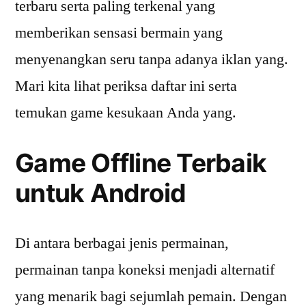
terbaru serta paling terkenal yang
memberikan sensasi bermain yang
menyenangkan seru tanpa adanya iklan yang.
Mari kita lihat periksa daftar ini serta
temukan game kesukaan Anda yang.
Game Offline Terbaik
untuk Android
Di antara berbagai jenis permainan,
permainan tanpa koneksi menjadi alternatif
yang menarik bagi sejumlah pemain. Dengan