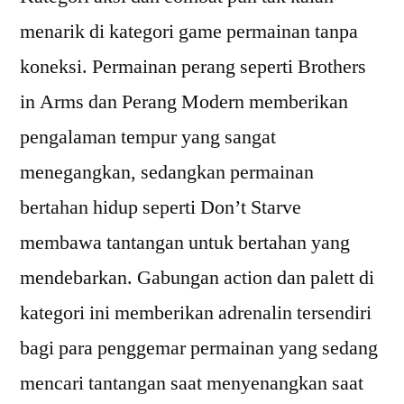
menarik di kategori game permainan tanpa
koneksi. Permainan perang seperti Brothers
in Arms dan Perang Modern memberikan
pengalaman tempur yang sangat
menegangkan, sedangkan permainan
bertahan hidup seperti Don’t Starve
membawa tantangan untuk bertahan yang
mendebarkan. Gabungan action dan palett di
kategori ini memberikan adrenalin tersendiri
bagi para penggemar permainan yang sedang
mencari tantangan saat menyenangkan saat