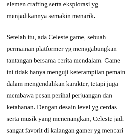
elemen crafting serta eksplorasi yg
menjadikannya semakin menarik.
Setelah itu, ada Celeste game, sebuah
permainan platformer yg menggabungkan
tantangan bersama cerita mendalam. Game
ini tidak hanya menguji keterampilan pemain
dalam mengendalikan karakter, tetapi juga
membawa pesan perihal perjuangan dan
ketahanan. Dengan desain level yg cerdas
serta musik yang menenangkan, Celeste jadi
sangat favorit di kalangan gamer yg mencari