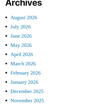
Archives
August 2026
July 2026
June 2026
May 2026
April 2026
March 2026
February 2026
January 2026
December 2025
November 2025