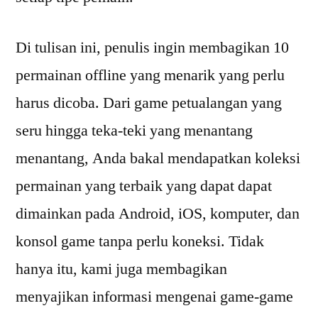
Di tulisan ini, penulis ingin membagikan 10
permainan offline yang menarik yang perlu
harus dicoba. Dari game petualangan yang
seru hingga teka-teki yang menantang
menantang, Anda bakal mendapatkan koleksi
permainan yang terbaik yang dapat dapat
dimainkan pada Android, iOS, komputer, dan
konsol game tanpa perlu koneksi. Tidak
hanya itu, kami juga membagikan
menyajikan informasi mengenai game-game