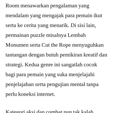
Room menawarkan pengalaman yang
mendalam yang mengajak para pemain ikut
serta ke cerita yang menarik. Di sisi lain,
permainan puzzle misalnya Lembah
Monumen serta Cut the Rope menyuguhkan
tantangan dengan butuh pemikiran kreatif dan
strategi. Kedua genre ini sangatlah cocok
bagi para pemain yang suka menjelajahi
penjelajahan serta pengujian mental tanpa
perlu koneksi internet.
Kategori aksi dan combat pun tak kalah