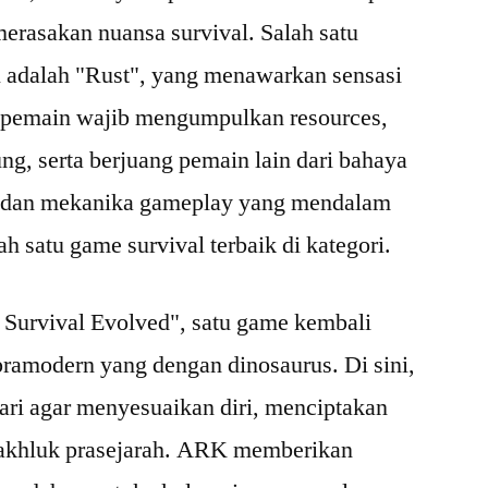
erasakan nuansa survival. Salah satu
u adalah "Rust", yang menawarkan sensasi
ra pemain wajib mengumpulkan resources,
ng, serta berjuang pemain lain dari bahaya
 dan mekanika gameplay yang mendalam
h satu game survival terbaik di kategori.
 Survival Evolved", satu game kembali
amodern yang dengan dinosaurus. Di sini,
ri agar menyesuaikan diri, menciptakan
makhluk prasejarah. ARK memberikan