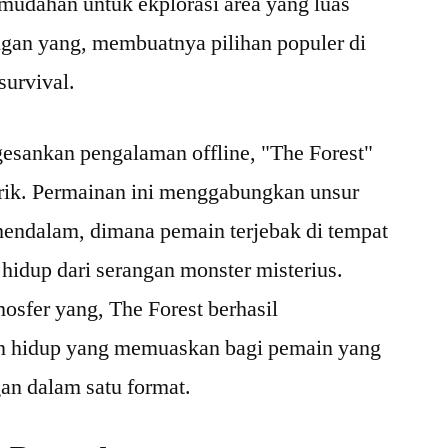
mudahan untuk ekplorasi area yang luas
ngan yang, membuatnya pilihan populer di
survival.
esankan pengalaman offline, "The Forest"
arik. Permainan ini menggabungkan unsur
 mendalam, dimana pemain terjebak di tempat
n hidup dari serangan monster misterius.
osfer yang, The Forest berhasil
an hidup yang memuaskan bagi pemain yang
an dalam satu format.