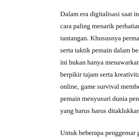
Dalam era digitalisasi saat i
cara paling menarik perhatia
tantangan. Khususnya perma
serta taktik pemain dalam b
ini bukan hanya menawarkan
berpikir tajam serta kreativi
online, game survival memb
pemain menyusuri dunia penu
yang harus harus ditaklukka
Untuk beberapa penggemar 