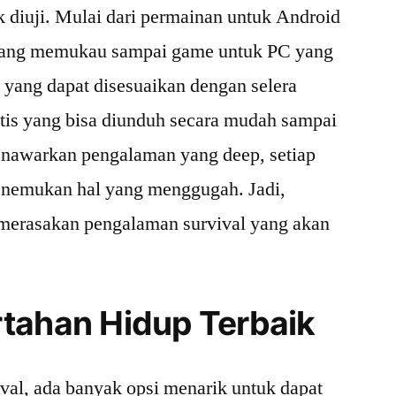
k diuji. Mulai dari permainan untuk Android
yang memukau sampai game untuk PC yang
 yang dapat disesuaikan dengan selera
atis yang bisa diunduh secara mudah sampai
nawarkan pengalaman yang deep, setiap
enemukan hal yang menggugah. Jadi,
 merasakan pengalaman survival yang akan
tahan Hidup Terbaik
al, ada banyak opsi menarik untuk dapat