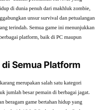
idup di dunia penuh dari makhluk zombie,
gabungkan unsur survival dan petualangan
ang terindah. Semua game ini menunjukkan
 berbagai platform, baik di PC maupun
 di Semua Platform
karang merupakan salah satu kategori
uk jumlah besar pemain di berbagai jagat.
an beragam game bertahan hidup yang