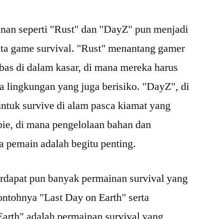
inan seperti "Rust" dan "DayZ" pun menjadi
nta game survival. "Rust" menantang gamer
ebas di dalam kasar, di mana mereka harus
a lingkungan yang juga berisiko. "DayZ", di
ntuk survive di alam pasca kiamat yang
e, di mana pengelolaan bahan dan
a pemain adalah begitu penting.
erdapat pun banyak permainan survival yang
contohnya "Last Day on Earth" serta
arth" adalah permainan survival yang