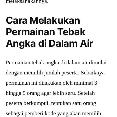
melaksanakannya.
Cara Melakukan
Permainan Tebak
Angka di Dalam Air
Permainan tebak angka di dalam air dimulai
dengan memilih jumlah peserta. Sebaiknya
permainan ini dilakukan oleh minimal 3
hingga 5 orang agar lebih seru. Setelah
peserta berkumpul, tentukan satu orang
sebagai pemberi kode yang akan memilih