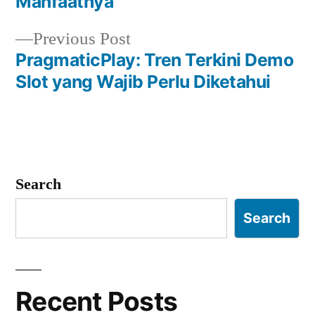
Manfaatnya
navigation
Previous
Previous Post
post:
PragmaticPlay: Tren Terkini Demo
Slot yang Wajib Perlu Diketahui
Search
Search
Recent Posts