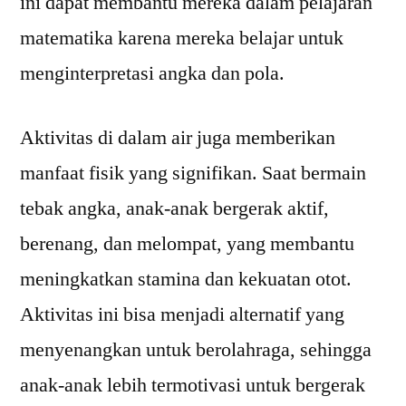
ini dapat membantu mereka dalam pelajaran
matematika karena mereka belajar untuk
menginterpretasi angka dan pola.
Aktivitas di dalam air juga memberikan
manfaat fisik yang signifikan. Saat bermain
tebak angka, anak-anak bergerak aktif,
berenang, dan melompat, yang membantu
meningkatkan stamina dan kekuatan otot.
Aktivitas ini bisa menjadi alternatif yang
menyenangkan untuk berolahraga, sehingga
anak-anak lebih termotivasi untuk bergerak