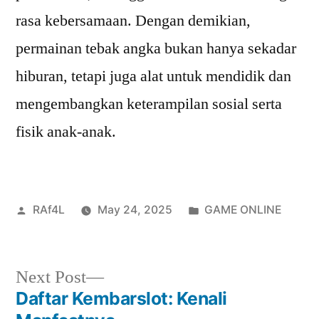
rasa kebersamaan. Dengan demikian,
permainan tebak angka bukan hanya sekadar
hiburan, tetapi juga alat untuk mendidik dan
mengembangkan keterampilan sosial serta
fisik anak-anak.
Posted
Posted
RAf4L
May 24, 2025
GAME ONLINE
by
in
Next
Next Post
post:
Daftar Kembarslot: Kenali
Post