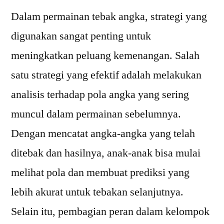
Dalam permainan tebak angka, strategi yang
digunakan sangat penting untuk
meningkatkan peluang kemenangan. Salah
satu strategi yang efektif adalah melakukan
analisis terhadap pola angka yang sering
muncul dalam permainan sebelumnya.
Dengan mencatat angka-angka yang telah
ditebak dan hasilnya, anak-anak bisa mulai
melihat pola dan membuat prediksi yang
lebih akurat untuk tebakan selanjutnya.
Selain itu, pembagian peran dalam kelompok