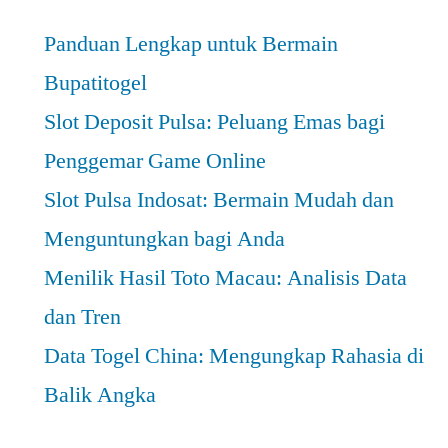
Panduan Lengkap untuk Bermain
Bupatitogel
Slot Deposit Pulsa: Peluang Emas bagi
Penggemar Game Online
Slot Pulsa Indosat: Bermain Mudah dan
Menguntungkan bagi Anda
Menilik Hasil Toto Macau: Analisis Data
dan Tren
Data Togel China: Mengungkap Rahasia di
Balik Angka